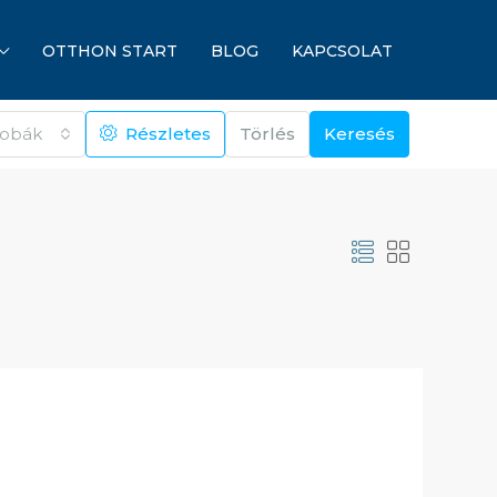
OTTHON START
BLOG
KAPCSOLAT
zobák
Részletes
Törlés
Keresés