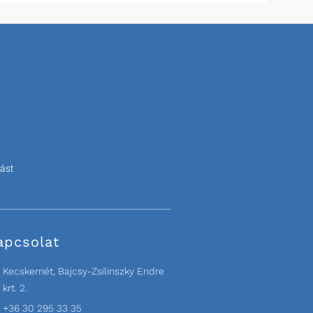
ást
apcsolat
Kecskemét, Bajcsy-Zsilinszky Endre
krt. 2.
+36 30 295 33 35