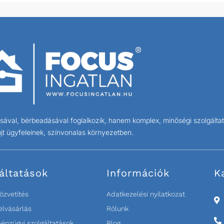
ával, bérbeadásával foglalkozik, hanem komplex, minőségi szolgáltat
jt ügyfeleinek, színvonalas környezetben.
áltatások
Információk
K
özvetítés
Adatkezelési nyilatkozat
elvásárlás
Rólunk
pénzügyi szolgáltatások
Blog