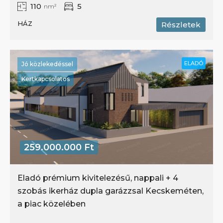
110
5
nm²
HÁZ
Részletek
ELADÓ
Jó közlekedéssel
Kertkapcsolatos
259.000.000 Ft
Eladó prémium kivitelezésű, nappali + 4
szobás ikerház dupla garázzsal Kecskeméten,
a piac közelében