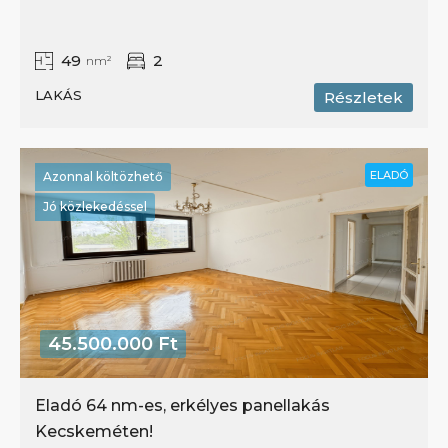
49
2
nm²
LAKÁS
Részletek
ELADÓ
Azonnal költözhető
Jó közlekedéssel
45.500.000 Ft
Eladó 64 nm-es, erkélyes panellakás
Kecskeméten!