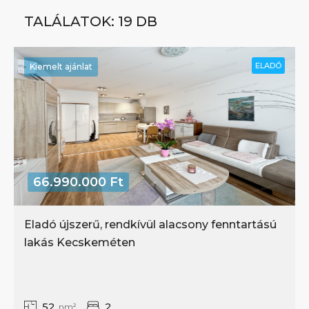
TALÁLATOK: 19 DB
ELADÓ
Kiemelt ajánlat
66.990.000 Ft
Eladó újszerű, rendkívül alacsony fenntartású
lakás Kecskeméten
52
2
nm²