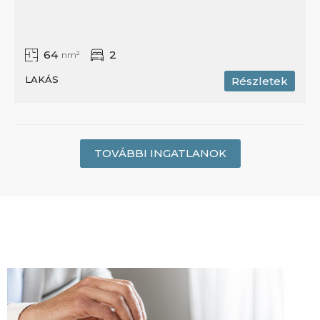
64
2
nm²
LAKÁS
Részletek
TOVÁBBI INGATLANOK