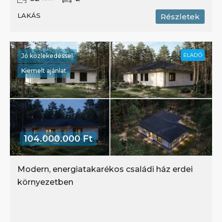
LAKÁS
Részletek
ELADÓ
Jó közlekedéssel
Kiemelt ajánlat
104.000.000 Ft
Modern, energiatakarékos családi ház erdei
környezetben