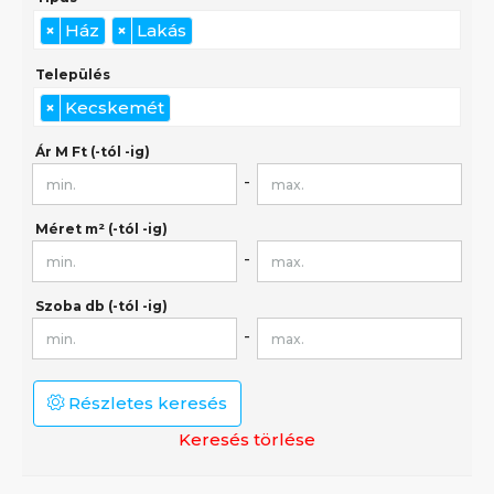
×
Ház
×
Lakás
Település
×
Kecskemét
Ár M Ft (-tól -ig)
Méret m² (-tól -ig)
Szoba db (-tól -ig)
Részletes keresés
Keresés törlése