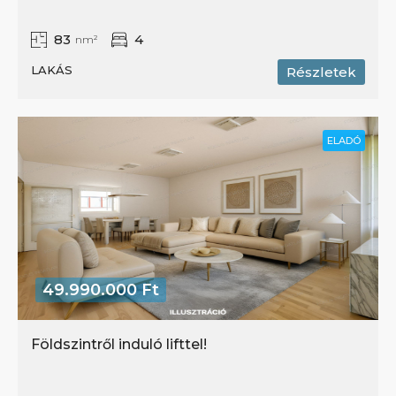
83
4
nm²
LAKÁS
Részletek
ELADÓ
49.990.000 Ft
Földszintről induló lifttel!