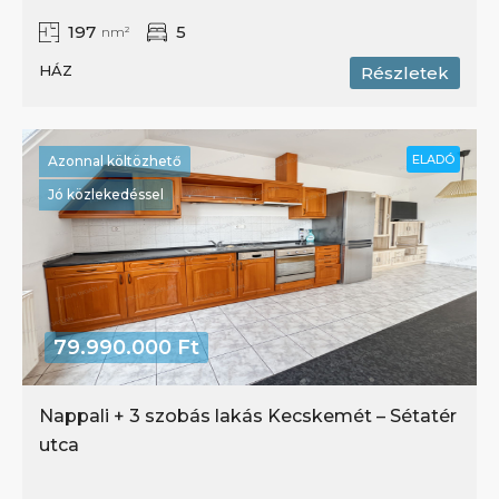
197
5
nm²
HÁZ
Részletek
ELADÓ
Azonnal költözhető
Jó közlekedéssel
79.990.000 Ft
Nappali + 3 szobás lakás Kecskemét – Sétatér
utca