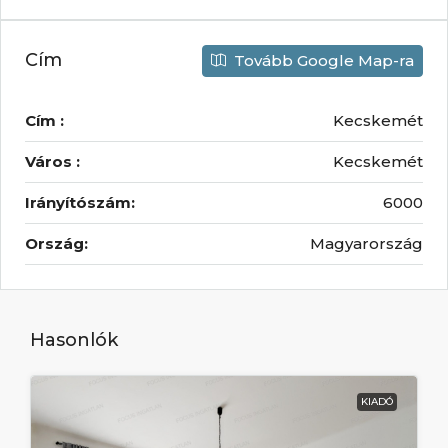
Cím
Tovább Google Map-ra
Cím :
Kecskemét
Város :
Kecskemét
Irányítószám:
6000
Ország:
Magyarország
Hasonlók
KIADÓ