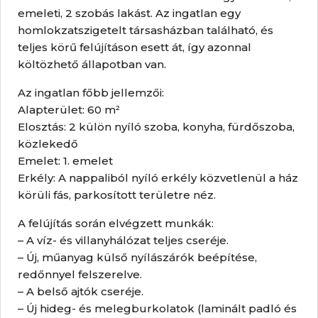
emeleti, 2 szobás lakást. Az ingatlan egy
homlokzatszigetelt társasházban található, és
teljes körű felújításon esett át, így azonnal
költözhető állapotban van.
Az ingatlan főbb jellemzői:
Alapterület: 60 m²
Elosztás: 2 külön nyíló szoba, konyha, fürdőszoba,
közlekedő
Emelet: 1. emelet
Erkély: A nappaliból nyíló erkély közvetlenül a ház
körüli fás, parkosított területre néz.
A felújítás során elvégzett munkák:
– A víz- és villanyhálózat teljes cseréje.
– Új, műanyag külső nyílászárók beépítése,
redőnnyel felszerelve.
– A belső ajtók cseréje.
– Új hideg- és melegburkolatok (laminált padló és