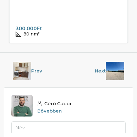
300.000Ft
80
nm²
Prev
Next
Géró Gábor
Bővebben