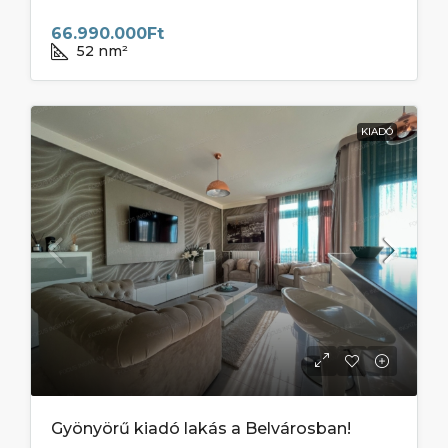
66.990.000Ft
52
nm²
KIADÓ
Gyönyörű kiadó lakás a Belvárosban!