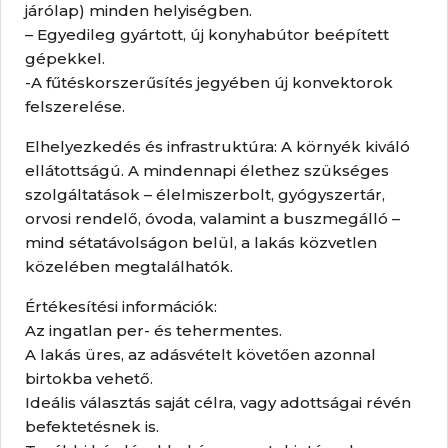
járólap) minden helyiségben.
– Egyedileg gyártott, új konyhabútor beépített
gépekkel.
-A fűtéskorszerűsítés jegyében új konvektorok
felszerelése.
Elhelyezkedés és infrastruktúra: A környék kiváló
ellátottságú. A mindennapi élethez szükséges
szolgáltatások – élelmiszerbolt, gyógyszertár,
orvosi rendelő, óvoda, valamint a buszmegálló –
mind sétatávolságon belül, a lakás közvetlen
közelében megtalálhatók.
Értékesítési információk:
Az ingatlan per- és tehermentes.
A lakás üres, az adásvételt követően azonnal
birtokba vehető.
Ideális választás saját célra, vagy adottságai révén
befektetésnek is.