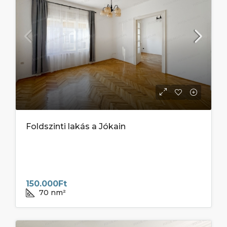
Foldszinti lakás a Jókain
150.000Ft
70
nm²