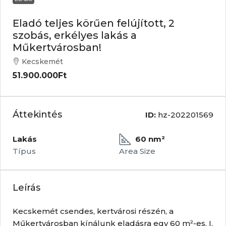
Eladó teljes körűen felújított, 2
szobás, erkélyes lakás a
Műkertvárosban!
Kecskemét
51.900.000Ft
Áttekintés
ID:
hz-202201569
Lakás
60 nm²
Típus
Area Size
Leírás
Kecskemét csendes, kertvárosi részén, a
Műkertvárosban kínálunk eladásra egy 60 m²-es, I.