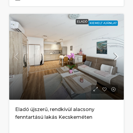
ELADÓ
KIEMELT AJÁNLAT
Eladó újszerű, rendkívül alacsony
fenntartású lakás Kecskeméten