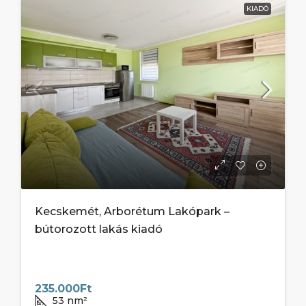
KIADÓ
Kecskemét, Arborétum Lakópark –
bútorozott lakás kiadó
235.000Ft
53
nm²