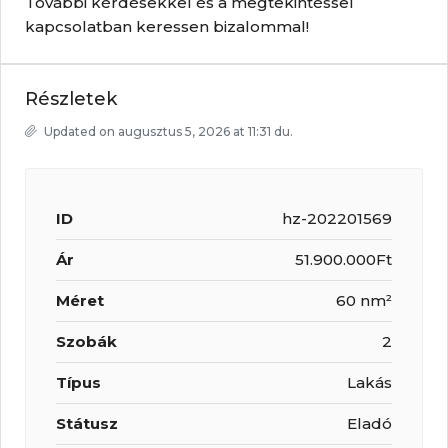
További kérdésekkel és a megtekintéssel
kapcsolatban keressen bizalommal!
Részletek
Updated on augusztus 5, 2026 at 11:31 du.
ID
hz-202201569
Ár
51.900.000Ft
Méret
60 nm²
Szobák
2
Típus
Lakás
Státusz
Eladó