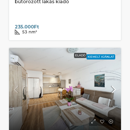
bútorozott lakás kiadó
235.000Ft
53
nm²
ELADÓ
KIEMELT AJÁNLAT