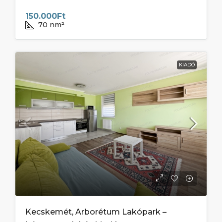
150.000Ft
70
nm²
KIADÓ
Kecskemét, Arborétum Lakópark –