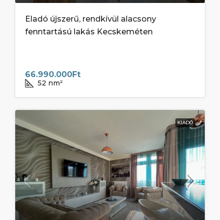
Eladó újszerű, rendkívül alacsony
fenntartású lakás Kecskeméten
66.990.000Ft
52
nm²
KIADÓ