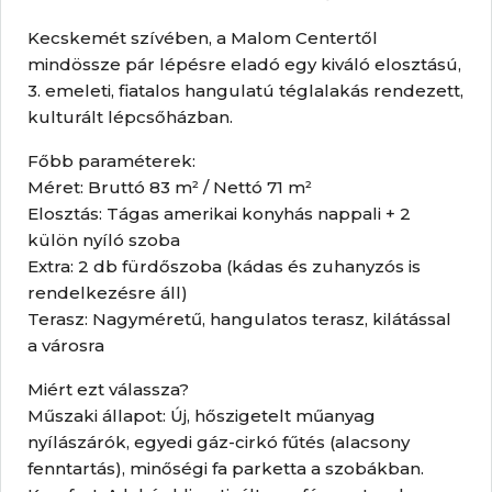
Kecskemét szívében, a Malom Centertől
mindössze pár lépésre eladó egy kiváló elosztású,
3. emeleti, fiatalos hangulatú téglalakás rendezett,
kulturált lépcsőházban.
Főbb paraméterek:
Méret: Bruttó 83 m² / Nettó 71 m²
Elosztás: Tágas amerikai konyhás nappali + 2
külön nyíló szoba
Extra: 2 db fürdőszoba (kádas és zuhanyzós is
rendelkezésre áll)
Terasz: Nagyméretű, hangulatos terasz, kilátással
a városra
Miért ezt válassza?
Műszaki állapot: Új, hőszigetelt műanyag
nyílászárók, egyedi gáz-cirkó fűtés (alacsony
fenntartás), minőségi fa parketta a szobákban.