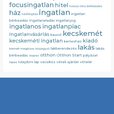
focusingatlan
hitel
hosszú távú bérbeadás
ingatlan
ház
ingatlan
házfelújítás
bérbeadás
Ingatlaneladás
ingatlanjog
ingatlanos
ingatlanpiac
kecskemét
Ingatlanvásárlás
kaució
kiadó
kecskeméti ingatlan
kertesház
lakás
lakberendezés
lakás
kiemelt megbizas
közjegyző
otthon
Otthon Start
bérbeadás
pályázat
laspiac
tulajdoni lap
vacsiköz
vételi ajánlat
vételár
tapas