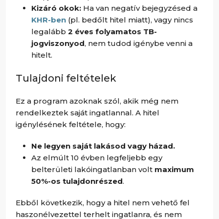
Kizáró okok:
Ha van negatív bejegyzésed a
KHR-ben
(pl. bedőlt hitel miatt), vagy nincs
legalább
2 éves folyamatos TB-
jogviszonyod
, nem tudod igénybe venni a
hitelt.
Tulajdoni feltételek
Ez a program azoknak szól, akik még nem
rendelkeztek saját ingatlannal. A hitel
igénylésének feltétele, hogy:
Ne legyen saját lakásod vagy házad.
Az elmúlt 10 évben legfeljebb egy
belterületi lakóingatlanban volt
maximum
50%-os tulajdonrészed
.
Ebből következik, hogy a hitel nem vehető fel
haszonélvezettel terhelt ingatlanra, és nem