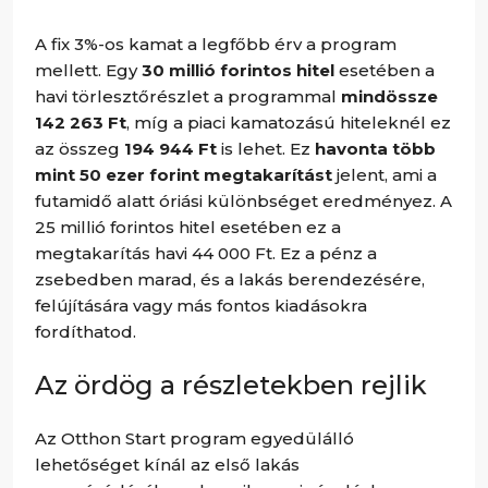
A fix 3%-os kamat a legfőbb érv a program
mellett. Egy
30 millió forintos hitel
esetében a
havi törlesztőrészlet a programmal
mindössze
142 263 Ft
, míg a piaci kamatozású hiteleknél ez
az összeg
194 944 Ft
is lehet. Ez
havonta több
mint 50 ezer forint megtakarítást
jelent, ami a
futamidő alatt óriási különbséget eredményez. A
25 millió forintos hitel esetében ez a
megtakarítás havi 44 000 Ft. Ez a pénz a
zsebedben marad, és a lakás berendezésére,
felújítására vagy más fontos kiadásokra
fordíthatod.
Az ördög a részletekben rejlik
Az Otthon Start program egyedülálló
lehetőséget kínál az első lakás