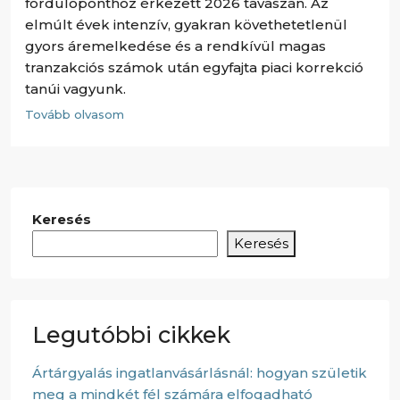
fordulóponthoz érkezett 2026 tavaszán. Az
elmúlt évek intenzív, gyakran követhetetlenül
gyors áremelkedése és a rendkívül magas
tranzakciós számok után egyfajta piaci korrekció
tanúi vagyunk.
Tovább olvasom
Keresés
Keresés
Legutóbbi cikkek
Ártárgyalás ingatlanvásárlásnál: hogyan születik
meg a mindkét fél számára elfogadható