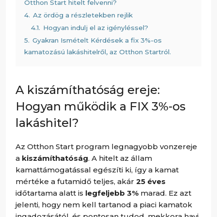
Otthon Start hitelt felvenni?
4.
Az ördög a részletekben rejlik
4.1.
Hogyan indulj el az igényléssel?
5.
Gyakran Ismételt Kérdések a fix 3%-os
kamatozású lakáshitelről, az Otthon Startról.
A kiszámíthatóság ereje:
Hogyan működik a FIX 3%-os
lakáshitel?
Az Otthon Start program legnagyobb vonzereje
a
kiszámíthatóság
. A hitelt az állam
kamattámogatással egészíti ki, így a kamat
mértéke a futamidő teljes, akár
25 éves
időtartama alatt is
legfeljebb 3%
marad. Ez azt
jelenti, hogy nem kell tartanod a piaci kamatok
ingadozásától, és pontosan tudod, mekkora havi