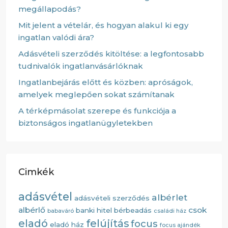
megállapodás?
Mit jelent a vételár, és hogyan alakul ki egy
ingatlan valódi ára?
Adásvételi szerződés kitöltése: a legfontosabb
tudnivalók ingatlanvásárlóknak
Ingatlanbejárás előtt és közben: apróságok,
amelyek meglepően sokat számítanak
A térképmásolat szerepe és funkciója a
biztonságos ingatlanügyletekben
Cimkék
adásvétel
albérlet
adásvételi szerződés
albérlő
csok
banki hitel
bérbeadás
babaváró
családi ház
eladó
felújítás
focus
eladó ház
focus ajándék