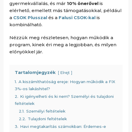
gyermekvállalás, és már
10% önerővel
is
elérhető, emellett más támogatásokkal, például
a
CSOK Plusszal
és a
Falusi CSOK-kal
is
kombinálható.
Nézzük meg részletesen, hogyan működik a
program, kinek éri meg a legjobban, és milyen
előnyökkel jár.
Tartalomjegyzék
Elrejt
1.
A kiszámíthatóság ereje: Hogyan működik a FIX
3%-os lakáshitel?
2.
Ki igényelheti és ki nem? Személyi és tulajdoni
feltételek
2.1.
Személyi feltételek
2.2.
Tulajdoni feltételek
3.
Havi megtakarítás számokban: Érdemes-e