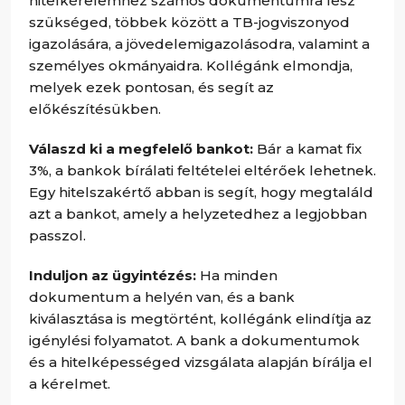
hitelkérelemhez számos dokumentumra lesz
szükséged, többek között a TB-jogviszonyod
igazolására, a jövedelemigazolásodra, valamint a
személyes okmányaidra. Kollégánk elmondja,
melyek ezek pontosan, és segít az
előkészítésükben.
Válaszd ki a megfelelő bankot:
Bár a kamat fix
3%, a bankok bírálati feltételei eltérőek lehetnek.
Egy hitelszakértő abban is segít, hogy megtaláld
azt a bankot, amely a helyzetedhez a legjobban
passzol.
Induljon az ügyintézés:
Ha minden
dokumentum a helyén van, és a bank
kiválasztása is megtörtént, kollégánk elindítja az
igénylési folyamatot. A bank a dokumentumok
és a hitelképességed vizsgálata alapján bírálja el
a kérelmet.