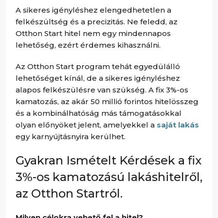
A sikeres igényléshez elengedhetetlen a
felkészültség és a precizitás. Ne feledd, az
Otthon Start hitel nem egy mindennapos
lehetőség, ezért érdemes kihasználni.
Az Otthon Start program tehát egyedülálló
lehetőséget kínál, de a sikeres igényléshez
alapos felkészülésre van szükség. A fix 3%-os
kamatozás, az akár 50 millió forintos hitelösszeg
és a kombinálhatóság más támogatásokkal
olyan előnyöket jelent, amelyekkel a
saját lakás
egy karnyújtásnyira kerülhet.
Gyakran Ismételt Kérdések a fix
3%-os kamatozású lakáshitelről,
az Otthon Startról.
Milyen célokra vehető fel a hitel?