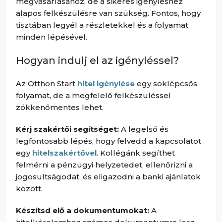
megvásárlásához, de a sikeres igényléshez
alapos felkészülésre van szükség. Fontos, hogy
tisztában legyél a részletekkel és a folyamat
minden lépésével.
Hogyan indulj el az igényléssel?
Az Otthon Start
hitel igénylése
egy soklépcsős
folyamat, de a megfelelő felkészüléssel
zökkenőmentes lehet.
Kérj szakértői segítséget:
A legelső és
legfontosabb lépés, hogy felvedd a kapcsolatot
egy
hitelszakértővel
. Kollégánk segíthet
felmérni a pénzügyi helyzetedet, ellenőrizni a
jogosultságodat, és eligazodni a banki ajánlatok
között.
Készítsd elő a dokumentumokat:
A