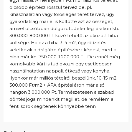
egymással. Amennyiben 1-2 m2 hasznos teret az
olcsóbb építész rosszul tervez be, pl.
kihasználatlan vagy fölösleges teret tervez, úgy
gyakorlatilag már el is költötte azt az összeget,
amivel olcsóbban dolgozott. Jelenlegi árakon kb.
300.000-800.000 Ft közé tehető az okozott hiba
költsége. Ha ez a hiba 3-4 m2, úgy ráfizetés
keletkezik a drágább építészhez képest, mert a
hiba már kb. 750.000-1.200.000 Ft. De ennél még
komolyabb kárt is tud okozni egy esetlegesen
használhatatlan nappali, étkező vagy konyha.
Ilyenkor már milliós tételről beszélünk, 10-15 m2
300.000 Ft/m2 + ÁFA építési áron már alsó
hangon 3.000.000 Ft. Természetesen a szabad
döntés joga mindenkit megillet, de remélem a
fenti sorok segítenek könnyebbé tenni.