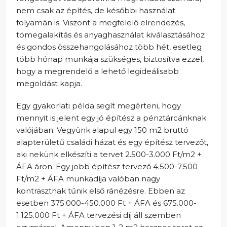
nem csak az építés, de későbbi használat
folyamán is.
Viszont a megfelelő elrendezés,
tömegalakítás és anyaghasználat kiválasztásához
és gondos összehangolásához több hét, esetleg
több hónap munkája szükséges, biztosítva ezzel,
hogy a megrendelő a lehető legideálisabb
megoldást kapja.
Egy gyakorlati példa segít megérteni, hogy
mennyit is jelent egy jó építész a pénztárcánknak
valójában. Vegyünk alapul egy 150 m2 bruttó
alapterületű családi házat és egy építész tervezőt,
aki nekünk elkészíti a tervet 2.500-3.000 Ft/m2 +
ÁFA áron. Egy jobb építész tervező 4.500-7.500
Ft/m2 + ÁFA munkadíja valóban nagy
kontrasztnak tűnik első ránézésre. Ebben az
esetben 375.000-450.000 Ft + ÁFA és 675.000-
1.125.000 Ft + ÁFA tervezési díj áll szemben