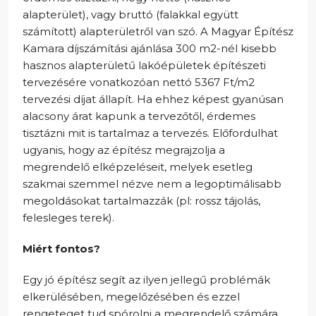
alapterület), vagy bruttó (falakkal együtt
számított) alapterületről van szó. A Magyar Építész
Kamara díjszámítási ajánlása 300 m2-nél kisebb
hasznos alapterületű lakóépületek építészeti
tervezésére vonatkozóan nettó 5367 Ft/m2
tervezési díjat állapít. Ha ehhez képest gyanúsan
alacsony árat kapunk a tervezőtől, érdemes
tisztázni mit is tartalmaz a tervezés. Előfordulhat
ugyanis, hogy az építész megrajzolja a
megrendelő elképzeléseit, melyek esetleg
szakmai szemmel nézve nem a legoptimálisabb
megoldásokat tartalmazzák (pl: rossz tájolás,
felesleges terek).
Miért fontos?
Egy jó építész segít az ilyen jellegű problémák
elkerülésében, megelőzésében és ezzel
rengeteget tud spórolni a megrendelő számára,