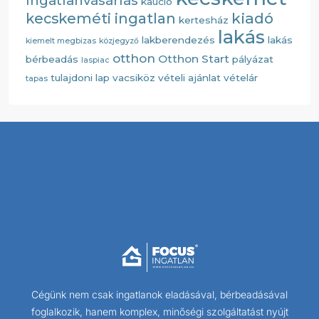
Ingatlanvásárlás
kaució
kiadó
kecskeméti ingatlan
kertesház
lakás
lakberendezés
lakás
kiemelt megbizas
közjegyző
otthon
Otthon Start
bérbeadás
pályázat
laspiac
tulajdoni lap
vacsiköz
vételi ajánlat
vételár
tapas
Cégünk nem csak ingatlanok eladásával, bérbeadásával
foglalkozik, hanem komplex, minőségi szolgáltatást nyújt