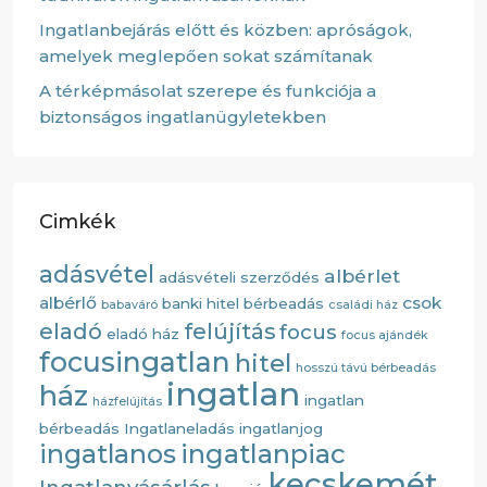
Ingatlanbejárás előtt és közben: apróságok,
amelyek meglepően sokat számítanak
A térképmásolat szerepe és funkciója a
biztonságos ingatlanügyletekben
Cimkék
adásvétel
albérlet
adásvételi szerződés
albérlő
csok
banki hitel
bérbeadás
babaváró
családi ház
eladó
felújítás
focus
eladó ház
focus ajándék
focusingatlan
hitel
hosszú távú bérbeadás
ingatlan
ház
ingatlan
házfelújítás
bérbeadás
Ingatlaneladás
ingatlanjog
ingatlanos
ingatlanpiac
kecskemét