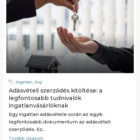
Ingatlan
,
Jog
Adásvételi szerződés kitöltése: a
legfontosabb tudnivalók
ingatlanvásárlóknak
Egy ingatlan adásvétele során az egyik
legfontosabb dokumentum az adásvételi
szerződés. Ez...
Tovább olvasom