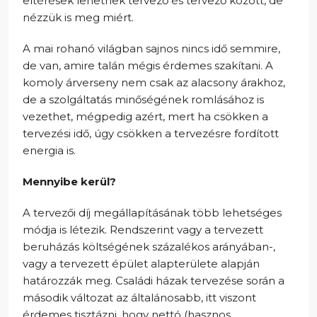
eltérések lehetnek tervező és tervező között, de
nézzük is meg miért.
A mai rohanó világban sajnos nincs idő semmire,
de van, amire talán mégis érdemes szakítani. A
komoly árverseny nem csak az alacsony árakhoz,
de a szolgáltatás minőségének romlásához is
vezethet, mégpedig azért, mert ha csökken a
tervezési idő, úgy csökken a tervezésre fordított
energia is.
Mennyibe kerül?
A tervezői díj megállapításának több lehetséges
módja is létezik. Rendszerint vagy a tervezett
beruházás költségének százalékos arányában-,
vagy a tervezett épület alapterülete alapján
határozzák meg. Családi házak tervezése során a
második változat az általánosabb, itt viszont
érdemes tisztázni, hogy nettó (hasznos