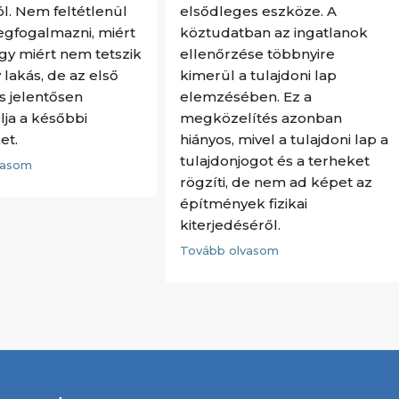
ól. Nem feltétlenül
elsődleges eszköze. A
egfogalmazni, miért
köztudatban az ingatlanok
agy miért nem tetszik
ellenőrzése többnyire
 lakás, de az első
kimerül a tulajdoni lap
 jelentősen
elemzésében. Ez a
lja a későbbi
megközelítés azonban
et.
hiányos, mivel a tulajdoni lap a
tulajdonjogot és a terheket
vasom
rögzíti, de nem ad képet az
építmények fizikai
kiterjedéséről.
Tovább olvasom