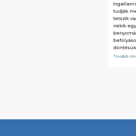
ingatlanr
tudják m
tetszik v
nekik egy
benyomás
befolyáso
döntésük
Tovább ol