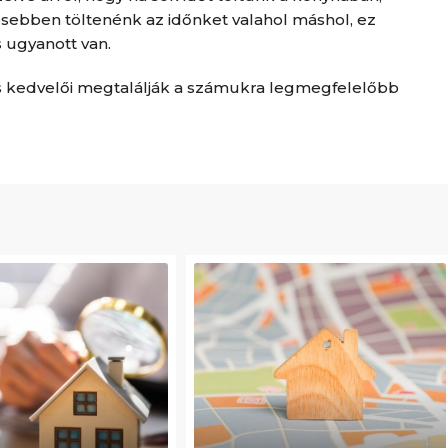
esebben töltenénk az időnket valahol máshol, ez
 ugyanott van.
s kedvelői megtalálják a számukra legmegfelelőbb