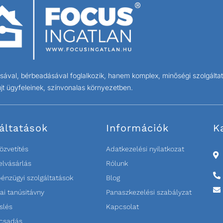
ával, bérbeadásával foglalkozik, hanem komplex, minőségi szolgáltat
jt ügyfeleinek, színvonalas környezetben.
áltatások
Információk
K
özvetítés
Adatkezelési nyilatkozat
elvásárlás
Rólunk
pénzügyi szolgáltatások
Blog
ai tanúsitávny
Panaszkezelési szabályzat
slés
Kapcsolat
ácsadás