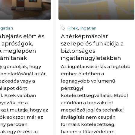
ngatlan
Hírek
,
Ingatlan
bejárás előtt és
A térképmásolat
 apróságok,
szerepe és funkciója a
k meglepően
biztonságos
zámítanak
ingatlanügyletekben
y gondolják, hogy
Az ingatlanvásárlás a legtöbb
lan eladásánál az ár,
ember életében a
ezkedés vagy a
legnagyobb volumenű
llapot dönt
pénzügyi
l. Ezek valóban
kötelezettségvállalás. Ebből
nyezők, de a
adódóan a tranzakciót
 azt mutatja, hogy az
megelőző jogi és technikai
ők sokszor már az
átvilágítás nem csupán
ány percben
formális kötelezettség,
nak egy érzést az
hanem a tőkevédelem