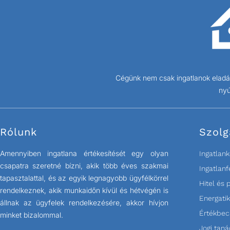
Cégünk nem csak ingatlanok eladás
nyú
Rólunk
Szolg
Amennyiben ingatlana értékesítését egy olyan
Ingatlank
csapatra szeretné bízni, akik több éves szakmai
Ingatlanf
tapasztalattal, és az egyik legnagyobb ügyfélkörrel
Hitel és 
rendelkeznek, akik munkaidőn kívül és hétvégén is
Energatik
állnak az ügyfelek rendelkezésére, akkor hívjon
Értékbec
minket bizalommal.
Jogi tan