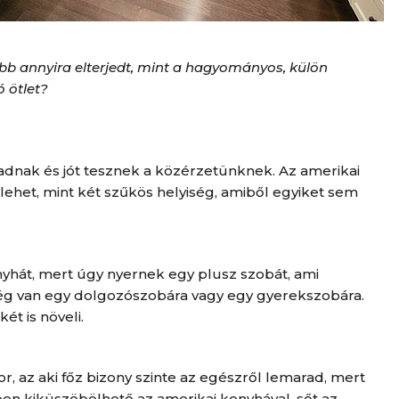
 annyira elterjedt, mint a hagyományos, külön
ó ötlet?
dnak és jót tesznek a közérzetünknek. Az amerikai
 lehet, mint két szűkös helyiség, amiből egyiket sem
onyhát, mert úgy nyernek egy plusz szobát, ami
ség van egy dolgozószobára vagy egy gyerekszobára.
ét is növeli.
, az aki főz bizony szinte az egészről lemarad, mert
ben kiküszöbölhető az amerikai konyhával, sőt az