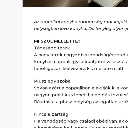
Az amerikai konyha manapság már legalább
helységben lévő konyha. De tényleg olyan j
MI SZÓL MELLETTE?
Tágasabb terek
A nagy terek nagyobb szabadságérzetet a
konyhás nappali így sokkal jobb választás
lehet igazán kiélvezni a kis mérete miatt.
Plusz egy szoba
Sokan azért a nappaliban alakítják ki a k
nagyon praktikus lehet, ha például szük
Ráadásul a plusz helyiség az ingatlan érték
Nincs elzártság
Ha vendégség vagy családi ebéd van, akkor
a konyhában kell lennie. Ez teljes mérték