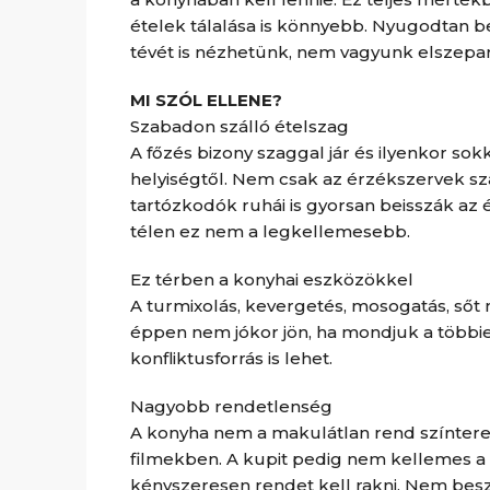
ételek tálalása is könnyebb. Nyugodtan 
tévét is nézhetünk, nem vagyunk elszepar
MI SZÓL ELLENE?
Szabadon szálló ételszag
A főzés bizony szaggal jár és ilyenkor sokka
helyiségtől. Nem csak az érzékszervek s
tartózkodók ruhái is gyorsan beisszák az 
télen ez nem a legkellemesebb.
Ez térben a konyhai eszközökkel
A turmixolás, kevergetés, mosogatás, sőt m
éppen nem jókor jön, ha mondjuk a többi
konfliktusforrás is lehet.
Nagyobb rendetlenség
A konyha nem a makulátlan rend színtere,
filmekben. A kupit pedig nem kellemes a n
kényszeresen rendet kell rakni. Nem beszé