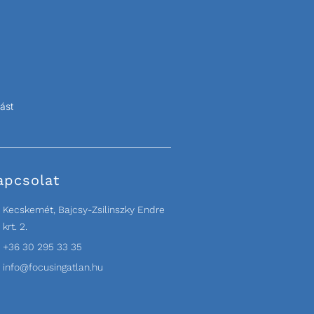
ást
apcsolat
Kecskemét, Bajcsy-Zsilinszky Endre
krt. 2.
+36 30 295 33 35
info@focusingatlan.hu