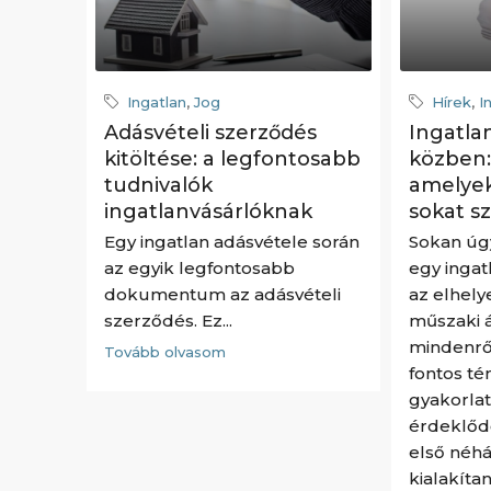
Ingatlan
,
Jog
Hírek
,
I
Adásvételi szerződés
Ingatlan
kitöltése: a legfontosabb
közben:
tudnivalók
amelye
ingatlanvásárlóknak
sokat s
Egy ingatlan adásvétele során
Sokan úg
az egyik legfontosabb
egy ingat
dokumentum az adásvételi
az elhely
szerződés. Ez...
műszaki á
mindenrő
Tovább olvasom
fontos té
gyakorlat
érdeklőd
első néh
kialakíta