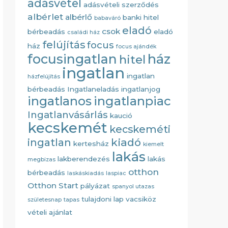
adásvétel
adásvételi szerződés
albérlet
albérlő
banki hitel
babaváró
eladó
csok
bérbeadás
eladó
családi ház
felújítás
focus
ház
focus ajándék
ház
focusingatlan
hitel
ingatlan
ingatlan
házfelújítás
bérbeadás
Ingatlaneladás
ingatlanjog
ingatlanos
ingatlanpiac
Ingatlanvásárlás
kaució
kecskemét
kecskeméti
kiadó
ingatlan
kertesház
kiemelt
lakás
lakberendezés
lakás
megbizas
otthon
bérbeadás
laskáskiadás
laspiac
Otthon Start
pályázat
spanyol utazas
tulajdoni lap
vacsiköz
születesnap
tapas
vételi ajánlat