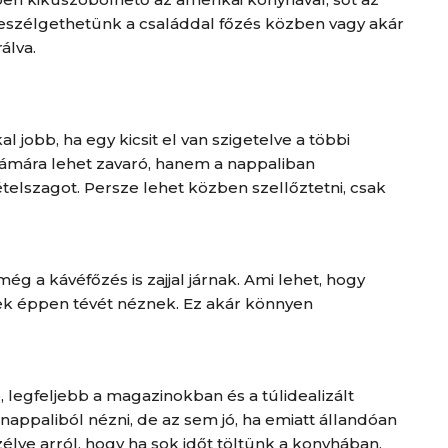
beszélgethetünk a családdal főzés közben vagy akár
álva.
l jobb, ha egy kicsit el van szigetelve a többi
zámára lehet zavaró, hanem a nappaliban
ételszagot. Persze lehet közben szellőztetni, csak
ég a kávéfőzés is zajjal járnak. Ami lehet, hogy
ek éppen tévét néznek. Ez akár könnyen
 legfeljebb a magazinokban és a túlidealizált
appaliból nézni, de az sem jó, ha emiatt állandóan
lve arról, hogy ha sok időt töltünk a konyhában,