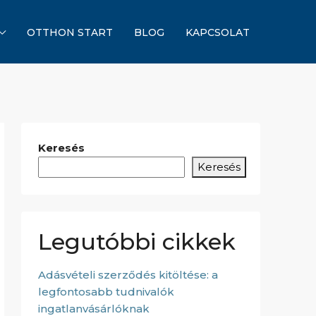
OTTHON START
BLOG
KAPCSOLAT
Keresés
Keresés
Legutóbbi cikkek
Adásvételi szerződés kitöltése: a
legfontosabb tudnivalók
ingatlanvásárlóknak