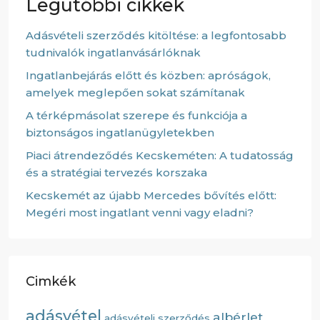
Legutóbbi cikkek
Adásvételi szerződés kitöltése: a legfontosabb
tudnivalók ingatlanvásárlóknak
Ingatlanbejárás előtt és közben: apróságok,
amelyek meglepően sokat számítanak
A térképmásolat szerepe és funkciója a
biztonságos ingatlanügyletekben
Piaci átrendeződés Kecskeméten: A tudatosság
és a stratégiai tervezés korszaka
Kecskemét az újabb Mercedes bővítés előtt:
Megéri most ingatlant venni vagy eladni?
Cimkék
adásvétel
albérlet
adásvételi szerződés