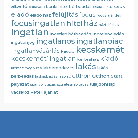
albérlő
csok
banki hitel
bérbeadás
babaváró
családi ház
eladó
felújítás
focus
eladó ház
focus ajándék
ház
focusingatlan
hitel
házfelújítás
ingatlan
ingatlan bérbeadás
Ingatlaneladás
ingatlanos
ingatlanpiac
ingatlanjog
kecskemét
Ingatlanvásárlás
kaució
kiadó
kecskeméti ingatlan
kertesház
lakás
lakberendezés
lakás
kiemelt megbizas
otthon
Otthon Start
bérbeadás
laskáskiadás
laspiac
pályázat
tulajdoni lap
spanyol utazas
születesnap
tapas
vacsiköz
vételi ajánlat