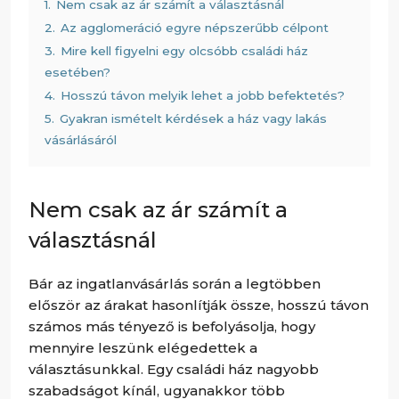
1.
Nem csak az ár számít a választásnál
2.
Az agglomeráció egyre népszerűbb célpont
3.
Mire kell figyelni egy olcsóbb családi ház
esetében?
4.
Hosszú távon melyik lehet a jobb befektetés?
5.
Gyakran ismételt kérdések a ház vagy lakás
vásárlásáról
Nem csak az ár számít a
választásnál
Bár az ingatlanvásárlás során a legtöbben
először az árakat hasonlítják össze, hosszú távon
számos más tényező is befolyásolja, hogy
mennyire leszünk elégedettek a
választásunkkal. Egy családi ház nagyobb
szabadságot kínál, ugyanakkor több