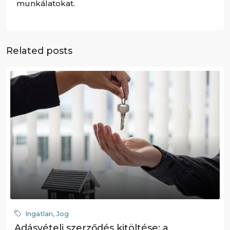
munkálatokat.
Related posts
Ingatlan
,
Jog
Adásvételi szerződés kitöltése: a