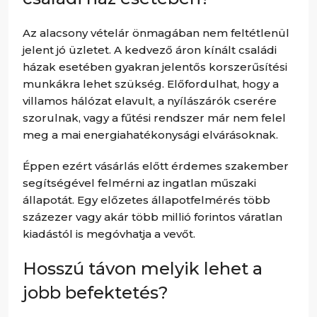
Az alacsony vételár önmagában nem feltétlenül
jelent jó üzletet. A kedvező áron kínált családi
házak esetében gyakran jelentős korszerűsítési
munkákra lehet szükség. Előfordulhat, hogy a
villamos hálózat elavult, a nyílászárók cserére
szorulnak, vagy a fűtési rendszer már nem felel
meg a mai energiahatékonysági elvárásoknak.
Éppen ezért vásárlás előtt érdemes szakember
segítségével felmérni az ingatlan műszaki
állapotát. Egy előzetes állapotfelmérés több
százezer vagy akár több millió forintos váratlan
kiadástól is megóvhatja a vevőt.
Hosszú távon melyik lehet a
jobb befektetés?