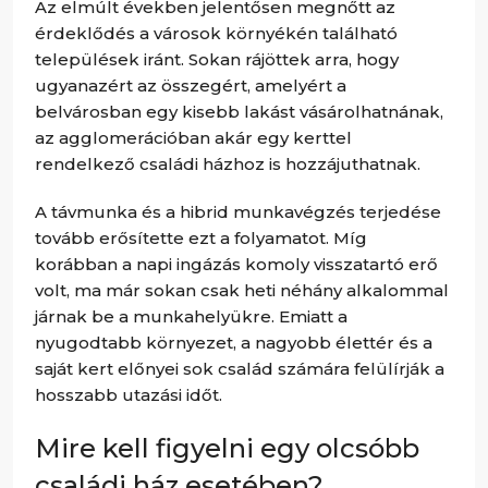
Az elmúlt években jelentősen megnőtt az
érdeklődés a városok környékén található
települések iránt. Sokan rájöttek arra, hogy
ugyanazért az összegért, amelyért a
belvárosban egy kisebb lakást vásárolhatnának,
az agglomerációban akár egy kerttel
rendelkező családi házhoz is hozzájuthatnak.
A távmunka és a hibrid munkavégzés terjedése
tovább erősítette ezt a folyamatot. Míg
korábban a napi ingázás komoly visszatartó erő
volt, ma már sokan csak heti néhány alkalommal
járnak be a munkahelyükre. Emiatt a
nyugodtabb környezet, a nagyobb élettér és a
saját kert előnyei sok család számára felülírják a
hosszabb utazási időt.
Mire kell figyelni egy olcsóbb
családi ház esetében?