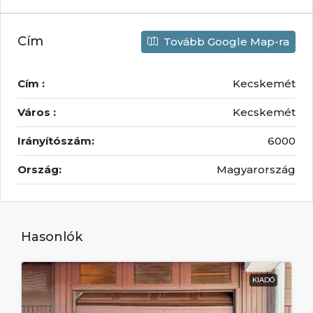
Cím
Tovább Google Map-ra
Cím :
Kecskemét
Város :
Kecskemét
Irányítószám:
6000
Ország:
Magyarország
Hasonlók
KIADÓ