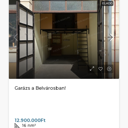
ELADÓ
Garázs a Belvárosban!
12.900.000Ft
16
nm²