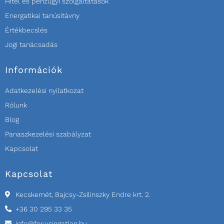
Hitel és pénzügyi szolgáltatások
Energatikai tanúsitávny
Értékbecslés
Jogi tanácsadás
Információk
Adatkezelési nyilatkozat
Rólunk
Blog
Panaszkezelési szabályzat
Kapcsolat
Kapcsolat
Kecskemét, Bajcsy-Zsilinszky Endre krt. 2.
+36 30 295 33 35
info@focusingatlan.hu