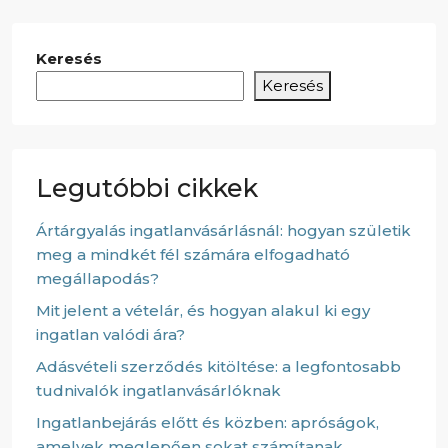
Keresés
Keresés
Legutóbbi cikkek
Ártárgyalás ingatlanvásárlásnál: hogyan születik
meg a mindkét fél számára elfogadható
megállapodás?
Mit jelent a vételár, és hogyan alakul ki egy
ingatlan valódi ára?
Adásvételi szerződés kitöltése: a legfontosabb
tudnivalók ingatlanvásárlóknak
Ingatlanbejárás előtt és közben: apróságok,
amelyek meglepően sokat számítanak