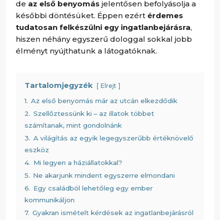
de
az első benyomás
jelentősen befolyásolja a
későbbi döntésüket. Éppen ezért
érdemes
tudatosan felkészülni egy ingatlanbejárásra
,
hiszen néhány egyszerű dologgal sokkal jobb
élményt nyújthatunk a látogatóknak.
Tartalomjegyzék
Elrejt
1.
Az első benyomás már az utcán elkezdődik
2.
Szellőztessünk ki – az illatok többet
számítanak, mint gondolnánk
3.
A világítás az egyik legegyszerűbb értéknövelő
eszköz
4.
Mi legyen a háziállatokkal?
5.
Ne akarjunk mindent egyszerre elmondani
6.
Egy családból lehetőleg egy ember
kommunikáljon
7.
Gyakran ismételt kérdések az ingatlanbejárásról