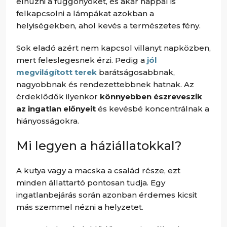
elhúzni a függönyöket, és akár nappal is
felkapcsolni a lámpákat azokban a
helyiségekben, ahol kevés a természetes fény.
Sok eladó azért nem kapcsol villanyt napközben,
mert feleslegesnek érzi. Pedig a
jól
megvilágított terek
barátságosabbnak,
nagyobbnak és rendezettebbnek hatnak. Az
érdeklődők ilyenkor
könnyebben észreveszik
az ingatlan előnyeit
és kevésbé koncentrálnak a
hiányosságokra.
Mi legyen a háziállatokkal?
A kutya vagy a macska a család része, ezt
minden állattartó pontosan tudja. Egy
ingatlanbejárás során azonban érdemes kicsit
más szemmel nézni a helyzetet.