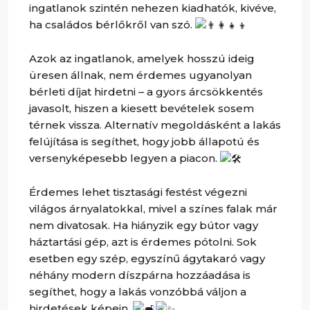
ingatlanok szintén nehezen kiadhatók, kivéve,
ha családos bérlőkről van szó.
Azok az ingatlanok, amelyek hosszú ideig
üresen állnak, nem érdemes ugyanolyan
bérleti díjat hirdetni – a gyors árcsökkentés
javasolt, hiszen a kiesett bevételek sosem
térnek vissza. Alternatív megoldásként a lakás
felújítása is segíthet, hogy jobb állapotú és
versenyképesebb legyen a piacon.
Érdemes lehet tisztasági festést végezni
világos árnyalatokkal, mivel a színes falak már
nem divatosak. Ha hiányzik egy bútor vagy
háztartási gép, azt is érdemes pótolni. Sok
esetben egy szép, egyszínű ágytakaró vagy
néhány modern díszpárna hozzáadása is
segíthet, hogy a lakás vonzóbbá váljon a
hirdetések képein.