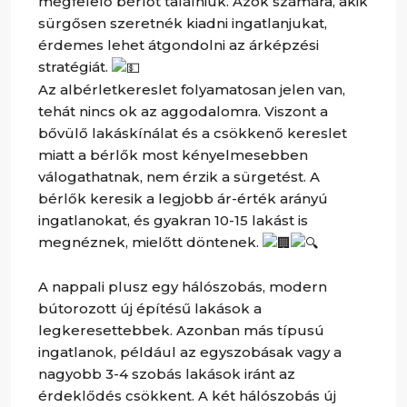
megfelelő bérlőt találniuk. Azok számára, akik
sürgősen szeretnék kiadni ingatlanjukat,
érdemes lehet átgondolni az árképzési
stratégiát.
Az albérletkereslet folyamatosan jelen van,
tehát nincs ok az aggodalomra. Viszont a
bővülő lakáskínálat és a csökkenő kereslet
miatt a bérlők most kényelmesebben
válogathatnak, nem érzik a sürgetést. A
bérlők keresik a legjobb ár-érték arányú
ingatlanokat, és gyakran 10-15 lakást is
megnéznek, mielőtt döntenek.
A nappali plusz egy hálószobás, modern
bútorozott új építésű lakások a
legkeresettebbek. Azonban más típusú
ingatlanok, például az egyszobásak vagy a
nagyobb 3-4 szobás lakások iránt az
érdeklődés csökkent. A két hálószobás új