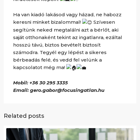
Ha van kiadó lakásod vagy házad, ne habozz
keresni minket bizalommal!
Szívesen
segítünk neked megtalálni azt a bérlőt, aki
saját otthonaként tekint az ingatlanra, ezáltal
hosszú távú, biztos bevételt biztosít
számodra. Tegyél egy lépést a sikeres
bérbeadás felé, és vedd fel velünk a
kapcsolatot még ma!
Mobil: +36 30 295 3335
Email: gero.gabor@focusingatlan.hu
Related posts