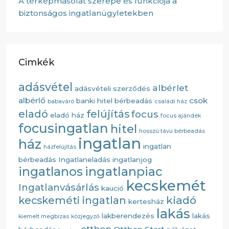
A térképmásolat szerepe és funkciója a
biztonságos ingatlanügyletekben
Cimkék
adásvétel
albérlet
adásvételi szerződés
albérlő
csok
banki hitel
bérbeadás
babaváró
családi ház
eladó
felújítás
focus
eladó ház
focus ajándék
focusingatlan
hitel
hosszú távú bérbeadás
ingatlan
ház
ingatlan
házfelújítás
bérbeadás
Ingatlaneladás
ingatlanjog
ingatlanos
ingatlanpiac
kecskemét
Ingatlanvásárlás
kaució
kiadó
kecskeméti ingatlan
kertesház
lakás
lakberendezés
lakás
kiemelt megbizas
közjegyző
otthon