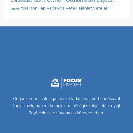
Otthon Start
bérbeadás
pályázat
laspiac
tulajdoni lap
vacsiköz
vételi ajánlat
vételár
tapas
Cégünk nem csak ingatlanok eladásával, bérbeadásával
foglalkozik, hanem komplex, minőségi szolgáltatást nyújt
ügyfeleinek, színvonalas környezetben.