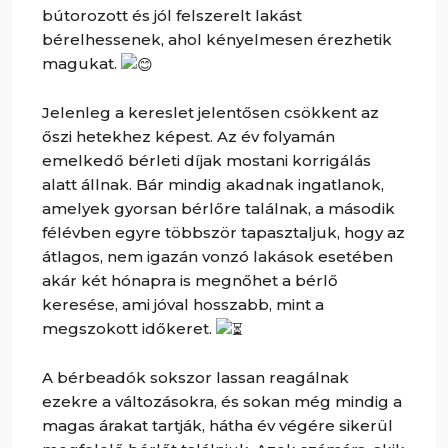
bútorozott és jól felszerelt lakást
bérelhessenek, ahol kényelmesen érezhetik
magukat.
Jelenleg a kereslet jelentősen csökkent az
őszi hetekhez képest. Az év folyamán
emelkedő bérleti díjak mostani korrigálás
alatt állnak. Bár mindig akadnak ingatlanok,
amelyek gyorsan bérlőre találnak, a második
félévben egyre többször tapasztaljuk, hogy az
átlagos, nem igazán vonzó lakások esetében
akár két hónapra is megnőhet a bérlő
keresése, ami jóval hosszabb, mint a
megszokott időkeret.
A bérbeadók sokszor lassan reagálnak
ezekre a változásokra, és sokan még mindig a
magas árakat tartják, hátha év végére sikerül