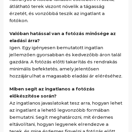
átlátható terek viszont növelik a tágasság
érzetét, és vonzóbbá teszik az ingatlant a
fotókon.
Valóban hatással van a fotózás minősége az
eladási árra?
Igen. Egy igényesen bemutatott ingatlan
jellemzően gyorsabban és kedvezőbb áron talál
gazdára. A fotózás előtti takarítás és rendrakás
minimális befektetés, amely jelentősen
hozzájárulhat a magasabb eladási ár eléréséhez.
Miben segít az ingatlanos a fotózás
előkészítése során?
Az ingatlanos javaslatokat tesz arra, hogyan lehet
az ingatlant a lehető legvonzóbb formában
bemutatni. Segít meghatározni, mit érdemes
eltávolítani, hogyan legyenek elrendezve a
terek, és mire érdemes figyelni a fotózás előtt,