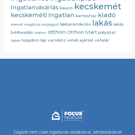
kecskemét
Ingatlanvásárlás
kaució
kiadó
kecskeméti ingatlan
kertesház
lakás
lakberendezés
lakás
kiemelt megbizas
közjegyző
otthon
Otthon Start
bérbeadás
pályázat
laspiac
tulajdoni lap
vacsiköz
vételi ajánlat
vételár
tapas
Cégünk nem csak ingatlanok eladásával, bérbeadásával