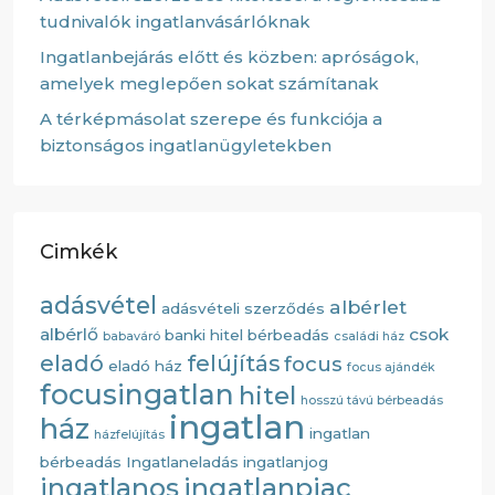
tudnivalók ingatlanvásárlóknak
Ingatlanbejárás előtt és közben: apróságok,
amelyek meglepően sokat számítanak
A térképmásolat szerepe és funkciója a
biztonságos ingatlanügyletekben
Cimkék
adásvétel
albérlet
adásvételi szerződés
albérlő
csok
banki hitel
bérbeadás
babaváró
családi ház
eladó
felújítás
focus
eladó ház
focus ajándék
focusingatlan
hitel
hosszú távú bérbeadás
ingatlan
ház
ingatlan
házfelújítás
bérbeadás
Ingatlaneladás
ingatlanjog
ingatlanos
ingatlanpiac