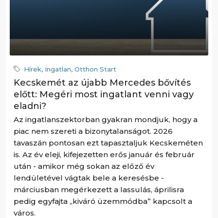
Hírek
,
Ingatlan
,
Otthon Start
Kecskemét az újabb Mercedes bővítés
előtt: Megéri most ingatlant venni vagy
eladni?
Az ingatlanszektorban gyakran mondjuk, hogy a
piac nem szereti a bizonytalanságot. 2026
tavaszán pontosan ezt tapasztaljuk Kecskeméten
is. Az év eleji, kifejezetten erős január és február
után - amikor még sokan az előző év
lendületével vágtak bele a keresésbe -
márciusban megérkezett a lassulás, áprilisra
pedig egyfajta „kiváró üzemmódba” kapcsolt a
város.