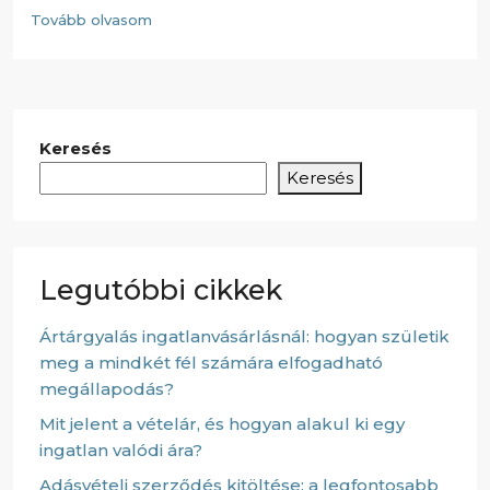
Tovább olvasom
Keresés
Keresés
Legutóbbi cikkek
Ártárgyalás ingatlanvásárlásnál: hogyan születik
meg a mindkét fél számára elfogadható
megállapodás?
Mit jelent a vételár, és hogyan alakul ki egy
ingatlan valódi ára?
Adásvételi szerződés kitöltése: a legfontosabb