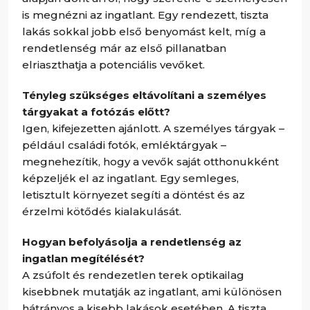
is megnézni az ingatlant. Egy rendezett, tiszta
lakás sokkal jobb első benyomást kelt, míg a
rendetlenség már az első pillanatban
elriaszthatja a potenciális vevőket.
Tényleg szükséges eltávolítani a személyes
tárgyakat a fotózás előtt?
Igen, kifejezetten ajánlott. A személyes tárgyak –
például családi fotók, emléktárgyak –
megnehezítik, hogy a vevők saját otthonukként
képzeljék el az ingatlant. Egy semleges,
letisztult környezet segíti a döntést és az
érzelmi kötődés kialakulását.
Hogyan befolyásolja a rendetlenség az
ingatlan megítélését?
A zsúfolt és rendezetlen terek optikailag
kisebbnek mutatják az ingatlant, ami különösen
hátrányos a kisebb lakások esetében. A tiszta,