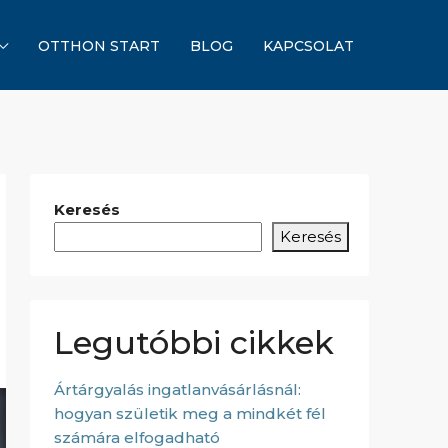
OTTHON START
BLOG
KAPCSOLAT
Keresés
Keresés
Legutóbbi cikkek
Ártárgyalás ingatlanvásárlásnál:
hogyan születik meg a mindkét fél
számára elfogadható