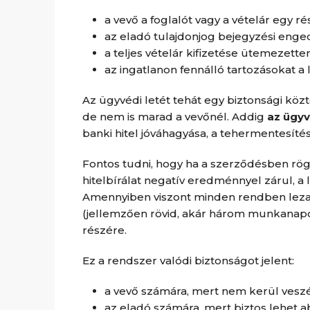
a vevő a foglalót vagy a vételár egy ré
az eladó tulajdonjog bejegyzési enged
a teljes vételár kifizetése ütemezetten
az ingatlanon fennálló tartozásokat a 
Az ügyvédi letét tehát egy biztonsági köz
de nem is marad a vevőnél. Addig
az ügyv
banki hitel jóváhagyása, a tehermentesítés
Fontos tudni, hogy ha a szerződésben rög
hitelbírálat negatív eredménnyel zárul, a 
Amennyiben viszont minden rendben lezajl
(jellemzően rövid, akár három munkanapos 
részére.
Ez a rendszer valódi biztonságot jelent:
a vevő számára, mert nem kerül vesz
az eladó számára, mert biztos lehet a