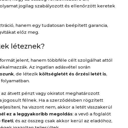
folyamat jogilag szabályozott és ellenőrzött keretek
ztráció, hanem egy tudatosan beépített garancia,
gvitákat előz meg.
tek léteznek?
ormát jelent, hanem többféle célt szolgálhat attól
alkalmazzák. Az ingatlan adásvétel során
lkozunk
, de létezik
költségletét és őrzési letét is
,
i folyamatban.
d az átvett pénzt vagy okiratot meghatározott
rra jogosult félnek. Ha a szerződésben rögzített
ljesíteni, ha viszont nem, akkor a letét visszakerül
lnél ez a leggyakoribb megoldás
: a vevő a foglalót
fizeti
, és az összeg csak akkor kerül az eladóhoz,
égek igazoltan teljesültek.