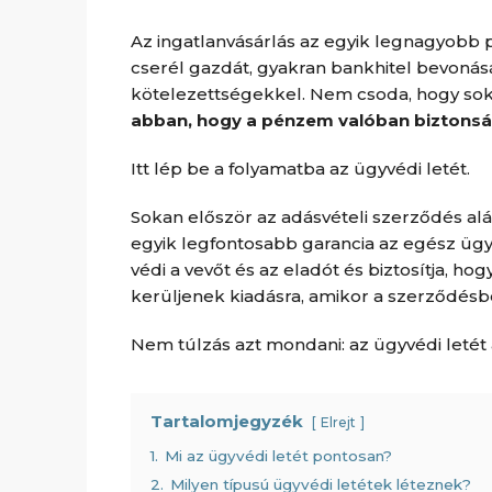
Az ingatlanvásárlás az egyik legnagyobb p
cserél gazdát, gyakran bankhitel bevonásá
kötelezettségekkel. Nem csoda, hogy sok
abban, hogy a pénzem valóban biztons
Itt lép be a folyamatba az ügyvédi letét.
Sokan először az adásvételi szerződés aláí
egyik legfontosabb garancia az egész ügyl
védi a vevőt és az eladót és biztosítja, ho
kerüljenek kiadásra, amikor a szerződésbe
Nem túlzás azt mondani: az ügyvédi letét
Tartalomjegyzék
Elrejt
1.
Mi az ügyvédi letét pontosan?
2.
Milyen típusú ügyvédi letétek léteznek?