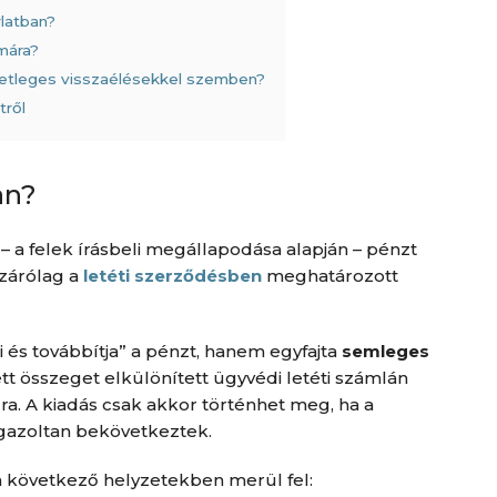
latban?
ámára?
esetleges visszaélésekkel szemben?
tről
an?
– a felek írásbeli megállapodása alapján – pénzt
izárólag a
letéti szerződésben
meghatározott
i és továbbítja” a pénzt, hanem egyfajta
semleges
ett összeget elkülönített ügyvédi letéti számlán
lra. A kiadás csak akkor történhet meg, ha a
gazoltan bekövetkeztek.
a következő helyzetekben merül fel: