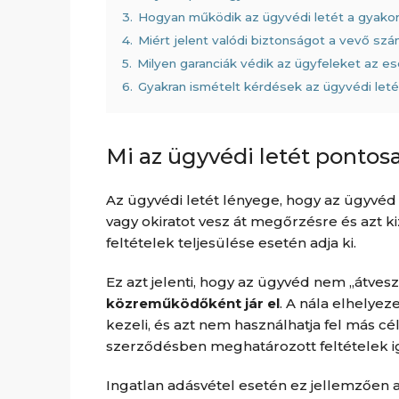
3.
Hogyan működik az ügyvédi letét a gyakor
4.
Miért jelent valódi biztonságot a vevő sz
5.
Milyen garanciák védik az ügyfeleket az 
6.
Gyakran ismételt kérdések az ügyvédi leté
Mi az ügyvédi letét pontos
Az ügyvédi letét lényege, hogy az ügyvéd 
vagy okiratot vesz át megőrzésre és azt k
feltételek teljesülése esetén adja ki.
Ez azt jelenti, hogy az ügyvéd nem „átvesz
közreműködőként jár el
. A nála elhelyez
kezeli, és azt nem használhatja fel más cé
szerződésben meghatározott feltételek i
Ingatlan adásvétel esetén ez jellemzően 