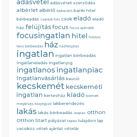
adásvétel
adásvételi szerződés
albérlet
albérlő
banki hitel
babaváró
eladó
csok
bérbeadás
eladó
családi ház
felújítás
focus
ház
focus ajándék
focusingatlan
hitel
hosszú
ház
távú bérbeadás
házfelújítás
ingatlan
ingatlan bérbeadás
Ingatlaneladás
ingatlanjog
ingatlanos
ingatlanpiac
Ingatlanvásárlás
kaució
kecskemét
kecskeméti
kiadó
ingatlan
kertesház
kiemelt
lakberendezés
megbizas
közjegyző
lakás
otthon
lakás bérbeadás
laspiac
Otthon Start
pályázat
tulajdoni lap
tapas
vacsiköz
vételi ajánlat
vételár