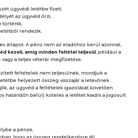
szét ügyvédi letétbe fizeti,
élyét az ügyvéd őrzi,
 történik,
letétből rendezik.
tes állapot. A pénz nem az eladóhoz kerül azonnal,
éd kezeli, amíg minden feltétel teljesül
, például a
 vagy a teljes vételár megfizetése.
zített feltételek nem teljesülnek, mondjuk a
letétbe helyezett összeg visszajár a letevőnek.
ik, az ügyvéd a feltételek igazolását követően
határidőn belül) köteles a letétet kiadni a jogosult
élybe a pénze,
bban, hogy az összeg rendelkezésre áll,