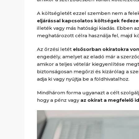
A költségletét ezzel szemben nem a felek
eljárással kapcsolatos költségek fedeze
illeték vagy más hatósági kiadás. Ebben 
meghatározott célra használja fel, majd k
Az őrzési letét
elsősorban okiratokra vo
engedély, amelyet az eladó már a szerződ
amikor a teljes vételár kiegyenlítése me
biztonságosan megőrzi és kizárólag a sze
adja ki vagy nyújtja be a földhivatalhoz.
Mindhárom forma ugyanazt a célt szolgálja:
hogy a pénz vagy
az okirat a megfelelő 