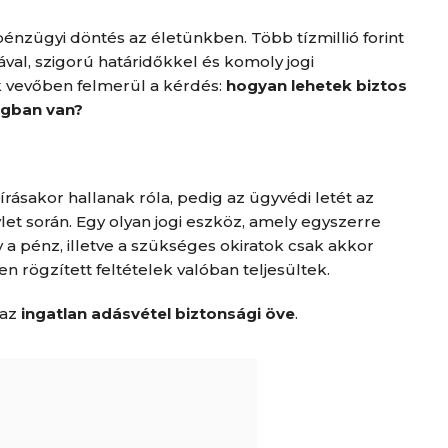
énzügyi döntés az életünkben. Több tízmillió forint
val, szigorú határidőkkel és komoly jogi
 vevőben felmerül a kérdés:
hogyan lehetek biztos
ágban van?
rásakor hallanak róla, pedig az ügyvédi letét az
et során. Egy olyan jogi eszköz, amely egyszerre
gy a pénz, illetve a szükséges okiratok csak akkor
n rögzített feltételek valóban teljesültek.
 az
ingatlan adásvétel biztonsági öve
.