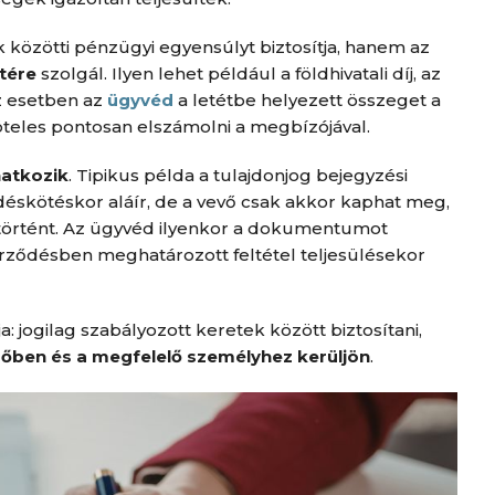
 közötti pénzügyi egyensúlyt biztosítja, hanem az
tére
szolgál. Ilyen lehet például a földhivatali díj, az
az esetben az
ügyvéd
a letétbe helyezett összeget a
öteles pontosan elszámolni a megbízójával.
natkozik
. Tipikus példa a tulajdonjog bejegyzési
éskötéskor aláír, de a vevő csak akkor kaphat meg,
gtörtént. Az ügyvéd ilyenkor a dokumentumot
rződésben meghatározott feltétel teljesülésekor
 jogilag szabályozott keretek között biztosítani,
időben és a megfelelő személyhez kerüljön
.