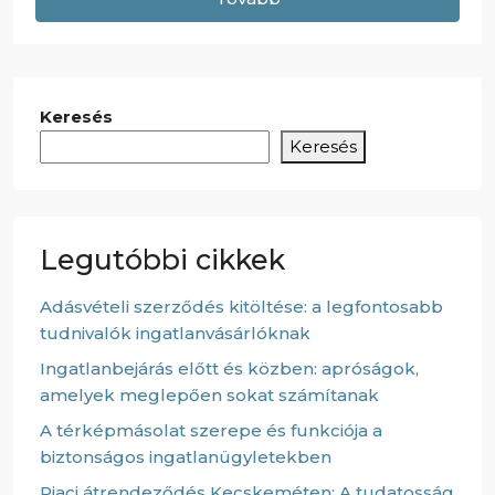
Keresés
Keresés
Legutóbbi cikkek
Adásvételi szerződés kitöltése: a legfontosabb
tudnivalók ingatlanvásárlóknak
Ingatlanbejárás előtt és közben: apróságok,
amelyek meglepően sokat számítanak
A térképmásolat szerepe és funkciója a
biztonságos ingatlanügyletekben
Piaci átrendeződés Kecskeméten: A tudatosság