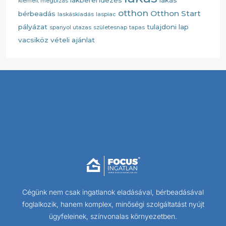
kiemelt megbizas
otthon
Otthon Start
bérbeadás
laskáskiadás
laspiac
pályázat
tulajdoni lap
spanyol utazas
születesnap
tapas
vacsiköz
vételi ajánlat
Cégünk nem csak ingatlanok eladásával, bérbeadásával
foglalkozik, hanem komplex, minőségi szolgáltatást nyújt
ügyfeleinek, színvonalas környezetben.