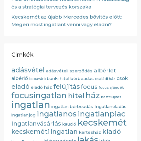
és a stratégiai tervezés korszaka
Kecskemét az újabb Mercedes bővítés előtt:
Megéri most ingatlant venni vagy eladni?
Cimkék
adásvétel
albérlet
adásvételi szerződés
albérlő
csok
banki hitel
bérbeadás
babaváró
családi ház
eladó
felújítás
focus
eladó ház
focus ajándék
ház
focusingatlan
hitel
házfelújítás
ingatlan
ingatlan bérbeadás
Ingatlaneladás
ingatlanos
ingatlanpiac
ingatlanjog
kecskemét
Ingatlanvásárlás
kaució
kiadó
kecskeméti ingatlan
kertesház
lakás
lakberendezés
lakás