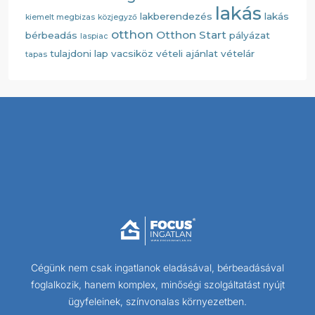
lakás
lakberendezés
lakás
kiemelt megbizas
közjegyző
otthon
Otthon Start
bérbeadás
pályázat
laspiac
tulajdoni lap
vacsiköz
vételi ajánlat
vételár
tapas
Cégünk nem csak ingatlanok eladásával, bérbeadásával
foglalkozik, hanem komplex, minőségi szolgáltatást nyújt
ügyfeleinek, színvonalas környezetben.