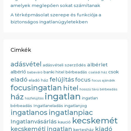
amelyek meglepően sokat számítanak
A térképmásolat szerepe és funkciója a
biztonságos ingatlanügyletekben
Cimkék
adásvétel
albérlet
adásvételi szerződés
albérlő
csok
banki hitel
bérbeadás
babaváró
családi ház
eladó
felújítás
focus
eladó ház
focus ajándék
focusingatlan
hitel
hosszú távú bérbeadás
ingatlan
ház
ingatlan
házfelújítás
bérbeadás
Ingatlaneladás
ingatlanjog
ingatlanos
ingatlanpiac
kecskemét
Ingatlanvásárlás
kaució
kiadó
kecskeméti ingatlan
kertesház