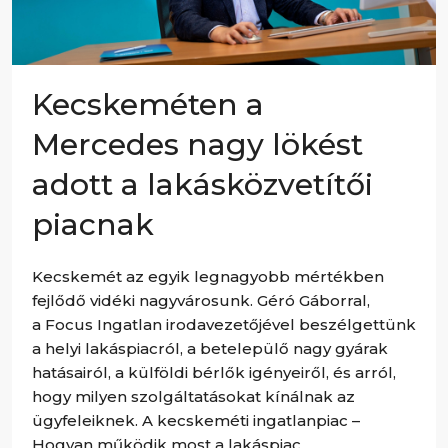
Kecskeméten a
Mercedes nagy lökést
adott a lakásközvetítői
piacnak
Kecskemét az egyik legnagyobb mértékben
fejlődő vidéki nagyvárosunk. Géró Gáborral,
a Focus Ingatlan irodavezetőjével beszélgettünk
a helyi lakáspiacról, a betelepülő nagy gyárak
hatásairól, a külföldi bérlők igényeiről, és arról,
hogy milyen szolgáltatásokat kínálnak az
ügyfeleiknek. A kecskeméti ingatlanpiac –
Hogyan működik most a lakáspiac