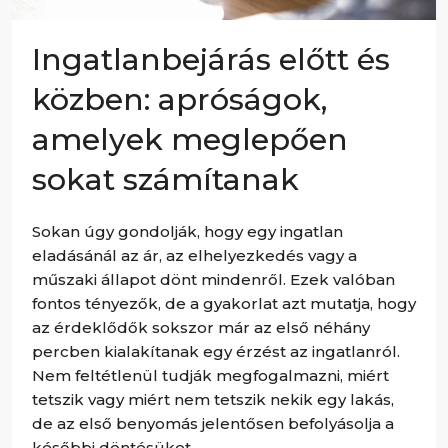
Ingatlanbejárás előtt és
közben: apróságok,
amelyek meglepően
sokat számítanak
Sokan úgy gondolják, hogy egy ingatlan
eladásánál az ár, az elhelyezkedés vagy a
műszaki állapot dönt mindenről. Ezek valóban
fontos tényezők, de a gyakorlat azt mutatja, hogy
az érdeklődők sokszor már az első néhány
percben kialakítanak egy érzést az ingatlanról.
Nem feltétlenül tudják megfogalmazni, miért
tetszik vagy miért nem tetszik nekik egy lakás,
de az első benyomás jelentősen befolyásolja a
későbbi döntésüket.