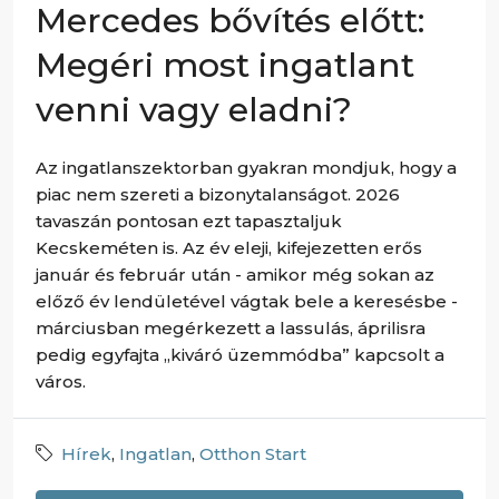
Mercedes bővítés előtt:
Megéri most ingatlant
venni vagy eladni?
Az ingatlanszektorban gyakran mondjuk, hogy a
piac nem szereti a bizonytalanságot. 2026
tavaszán pontosan ezt tapasztaljuk
Kecskeméten is. Az év eleji, kifejezetten erős
január és február után - amikor még sokan az
előző év lendületével vágtak bele a keresésbe -
márciusban megérkezett a lassulás, áprilisra
pedig egyfajta „kiváró üzemmódba” kapcsolt a
város.
Hírek
,
Ingatlan
,
Otthon Start