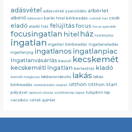
adásvétel
albérlet
adásvételi szerződés
albérlő
csok
banki hitel
bérbeadás
babaváró
családi ház
eladó
felújítás
focus
eladó ház
focus ajándék
ház
focusingatlan
hitel
házfelújítás
ingatlan
ingatlan bérbeadás
Ingatlaneladás
ingatlanos
ingatlanpiac
ingatlanjog
kecskemét
Ingatlanvásárlás
kaució
kiadó
kecskeméti ingatlan
kertesház
lakás
lakberendezés
lakás
kiemelt megbizas
otthon
Otthon Start
bérbeadás
laskáskiadás
laspiac
pályázat
tulajdoni lap
spanyol utazas
születesnap
tapas
vacsiköz
vételi ajánlat