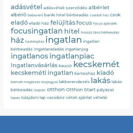
adásvétel
albérlet
adásvételi szerződés
albérlő
csok
banki hitel
bérbeadás
babaváró
családi ház
eladó
felújítás
focus
eladó ház
focus ajándék
focusingatlan
hitel
hosszú távú bérbeadás
ingatlan
ház
ingatlan
házfelújítás
bérbeadás
Ingatlaneladás
ingatlanjog
ingatlanos
ingatlanpiac
kecskemét
Ingatlanvásárlás
kaució
kiadó
kecskeméti ingatlan
kertesház
lakás
lakberendezés
lakás
kiemelt megbizas
közjegyző
otthon
Otthon Start
bérbeadás
pályázat
laspiac
tulajdoni lap
vacsiköz
vételi ajánlat
vételár
tapas