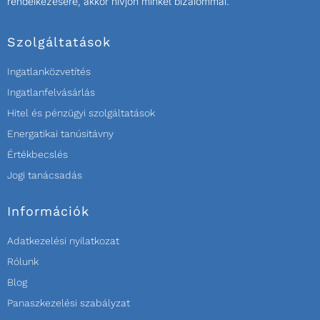
rendelkezésére, akkor hívjon minket bizalommal.
Szolgáltatások
Ingatlanközvetítés
Ingatlanfelvásárlás
Hitel és pénzügyi szolgáltatások
Energatikai tanúsitávny
Értékbecslés
Jogi tanácsadás
Információk
Adatkezelési nyilatkozat
Rólunk
Blog
Panaszkezelési szabályzat