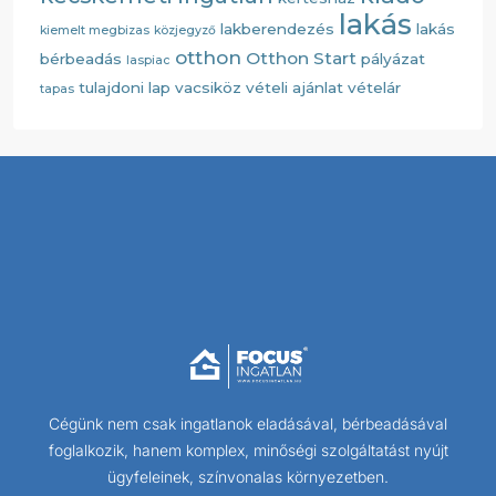
lakás
lakberendezés
lakás
kiemelt megbizas
közjegyző
otthon
Otthon Start
bérbeadás
pályázat
laspiac
tulajdoni lap
vacsiköz
vételi ajánlat
vételár
tapas
Cégünk nem csak ingatlanok eladásával, bérbeadásával
foglalkozik, hanem komplex, minőségi szolgáltatást nyújt
ügyfeleinek, színvonalas környezetben.