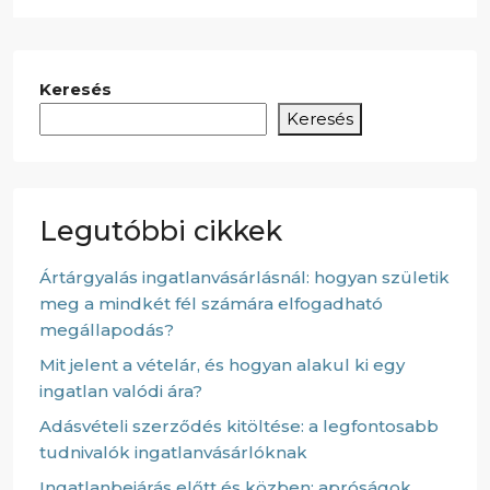
Keresés
Keresés
Legutóbbi cikkek
Ártárgyalás ingatlanvásárlásnál: hogyan születik
meg a mindkét fél számára elfogadható
megállapodás?
Mit jelent a vételár, és hogyan alakul ki egy
ingatlan valódi ára?
Adásvételi szerződés kitöltése: a legfontosabb
tudnivalók ingatlanvásárlóknak
Ingatlanbejárás előtt és közben: apróságok,