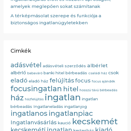
amelyek meglepően sokat számítanak
A térképmásolat szerepe és funkciója a
biztonságos ingatlanügyletekben
Cimkék
adásvétel
albérlet
adásvételi szerződés
albérlő
csok
banki hitel
bérbeadás
babaváró
családi ház
eladó
felújítás
focus
eladó ház
focus ajándék
focusingatlan
hitel
hosszú távú bérbeadás
ingatlan
ház
ingatlan
házfelújítás
bérbeadás
Ingatlaneladás
ingatlanjog
ingatlanos
ingatlanpiac
kecskemét
Ingatlanvásárlás
kaució
kiadó
kecskeméti ingatlan
kertesház