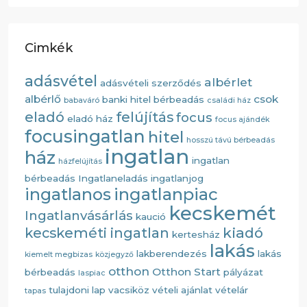
Cimkék
adásvétel
albérlet
adásvételi szerződés
albérlő
csok
banki hitel
bérbeadás
babaváró
családi ház
eladó
felújítás
focus
eladó ház
focus ajándék
focusingatlan
hitel
hosszú távú bérbeadás
ingatlan
ház
ingatlan
házfelújítás
bérbeadás
Ingatlaneladás
ingatlanjog
ingatlanos
ingatlanpiac
kecskemét
Ingatlanvásárlás
kaució
kiadó
kecskeméti ingatlan
kertesház
lakás
lakberendezés
lakás
kiemelt megbizas
közjegyző
otthon
Otthon Start
bérbeadás
pályázat
laspiac
tulajdoni lap
vacsiköz
vételi ajánlat
vételár
tapas