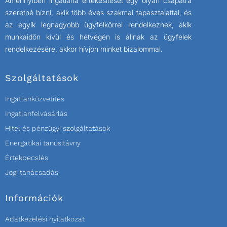
Amennyiben ingatlana értékesítését egy olyan csapatra
szeretné bízni, akik több éves szakmai tapasztalattal, és
az egyik legnagyobb ügyfélkörrel rendelkeznek, akik
munkaidőn kívül és hétvégén is állnak az ügyfelek
rendelkezésére, akkor hívjon minket bizalommal.
Szolgáltatások
Ingatlanközvetítés
Ingatlanfelvásárlás
Hitel és pénzügyi szolgáltatások
Energatikai tanúsitávny
Értékbecslés
Jogi tanácsadás
Információk
Adatkezelési nyilatkozat