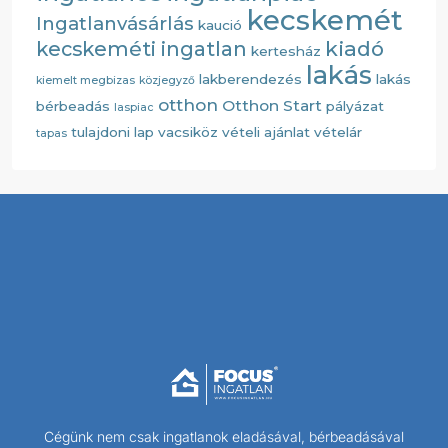
kecskemét
Ingatlanvásárlás
kaució
kiadó
kecskeméti ingatlan
kertesház
lakás
lakberendezés
lakás
kiemelt megbizas
közjegyző
otthon
Otthon Start
bérbeadás
pályázat
laspiac
tulajdoni lap
vacsiköz
vételi ajánlat
vételár
tapas
Cégünk nem csak ingatlanok eladásával, bérbeadásával