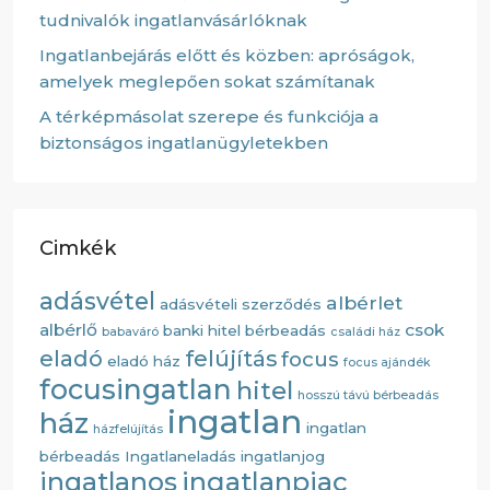
tudnivalók ingatlanvásárlóknak
Ingatlanbejárás előtt és közben: apróságok,
amelyek meglepően sokat számítanak
A térképmásolat szerepe és funkciója a
biztonságos ingatlanügyletekben
Cimkék
adásvétel
albérlet
adásvételi szerződés
albérlő
csok
banki hitel
bérbeadás
babaváró
családi ház
eladó
felújítás
focus
eladó ház
focus ajándék
focusingatlan
hitel
hosszú távú bérbeadás
ingatlan
ház
ingatlan
házfelújítás
bérbeadás
Ingatlaneladás
ingatlanjog
ingatlanos
ingatlanpiac