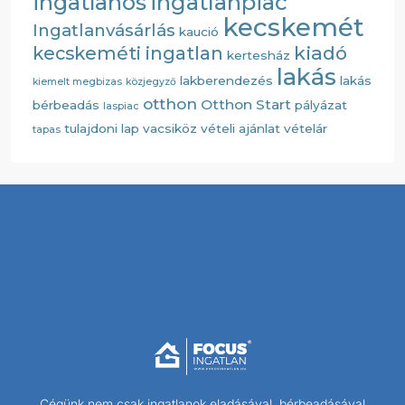
ingatlanos
ingatlanpiac
kecskemét
Ingatlanvásárlás
kaució
kiadó
kecskeméti ingatlan
kertesház
lakás
lakberendezés
lakás
kiemelt megbizas
közjegyző
otthon
Otthon Start
bérbeadás
pályázat
laspiac
tulajdoni lap
vacsiköz
vételi ajánlat
vételár
tapas
Cégünk nem csak ingatlanok eladásával, bérbeadásával