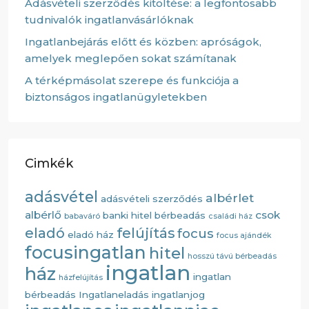
Adásvételi szerződés kitöltése: a legfontosabb
tudnivalók ingatlanvásárlóknak
Ingatlanbejárás előtt és közben: apróságok,
amelyek meglepően sokat számítanak
A térképmásolat szerepe és funkciója a
biztonságos ingatlanügyletekben
Cimkék
adásvétel
albérlet
adásvételi szerződés
albérlő
csok
banki hitel
bérbeadás
babaváró
családi ház
eladó
felújítás
focus
eladó ház
focus ajándék
focusingatlan
hitel
hosszú távú bérbeadás
ingatlan
ház
ingatlan
házfelújítás
bérbeadás
Ingatlaneladás
ingatlanjog