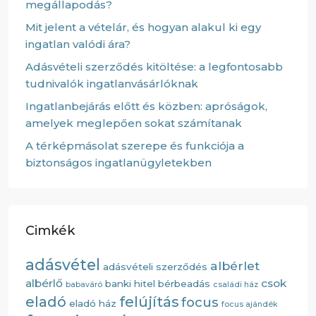
megállapodás?
Mit jelent a vételár, és hogyan alakul ki egy
ingatlan valódi ára?
Adásvételi szerződés kitöltése: a legfontosabb
tudnivalók ingatlanvásárlóknak
Ingatlanbejárás előtt és közben: apróságok,
amelyek meglepően sokat számítanak
A térképmásolat szerepe és funkciója a
biztonságos ingatlanügyletekben
Cimkék
adásvétel
albérlet
adásvételi szerződés
albérlő
csok
banki hitel
bérbeadás
babaváró
családi ház
eladó
felújítás
focus
eladó ház
focus ajándék