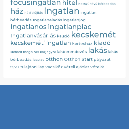
focusingatlan
hitel
hosszú távú bérbeadás
ingatlan
ház
ingatlan
házfelújítás
bérbeadás
Ingatlaneladás
ingatlanjog
ingatlanos
ingatlanpiac
kecskemét
Ingatlanvásárlás
kaució
kiadó
kecskeméti ingatlan
kertesház
lakás
lakberendezés
lakás
kiemelt megbizas
közjegyző
otthon
Otthon Start
bérbeadás
pályázat
laspiac
tulajdoni lap
vacsiköz
vételi ajánlat
vételár
tapas