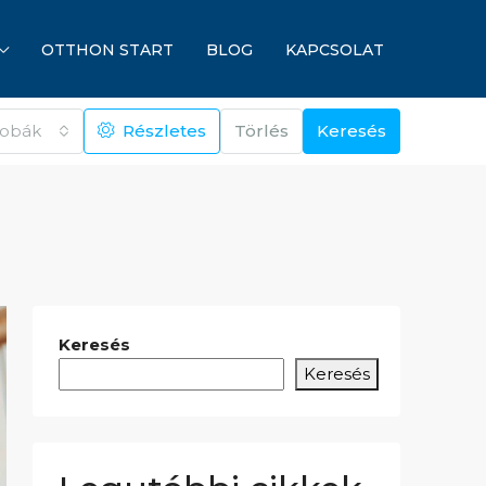
OTTHON START
BLOG
KAPCSOLAT
zobák
Részletes
Törlés
Keresés
Keresés
Keresés