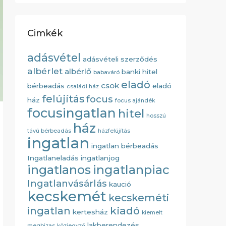
Cimkék
adásvétel
adásvételi szerződés
albérlet
albérlő
banki hitel
babaváró
eladó
csok
bérbeadás
eladó
családi ház
felújítás
focus
ház
focus ajándék
focusingatlan
hitel
hosszú
ház
távú bérbeadás
házfelújítás
ingatlan
ingatlan bérbeadás
Ingatlaneladás
ingatlanjog
ingatlanos
ingatlanpiac
Ingatlanvásárlás
kaució
kecskemét
kecskeméti
kiadó
ingatlan
kertesház
kiemelt
lakberendezés
megbizas
közjegyző