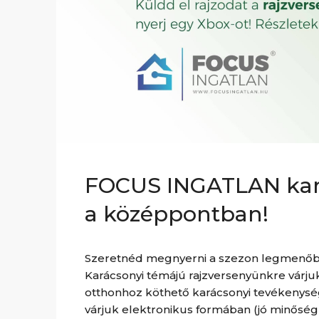
FOCUS INGATLAN kará
a középpontban!
Szeretnéd megnyerni a szezon legmenőbb
Karácsonyi témájú rajzversenyünkre várjuk
otthonhoz köthető karácsonyi tevékenysé
várjuk elektronikus formában (jó minősé