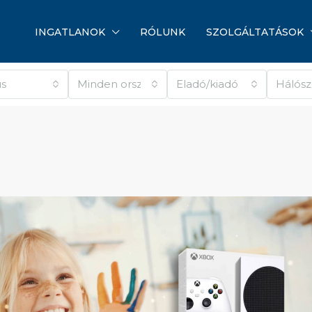
INGATLANOK
RÓLUNK
SZOLGÁLTATÁSOK
us
Minden ország
Eladó/kiadó
Hálós