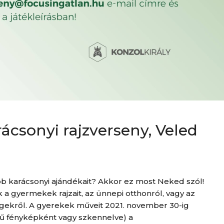
csonyi rajzverseny, Veled
 karácsonyi ajándékait? Akkor ez most Neked szól!
 a gyermekek rajzait, az ünnepi otthonról, vagy az
gekről. A gyerekek műveit 2021. november 30-ig
gű fényképként vagy szkennelve) a