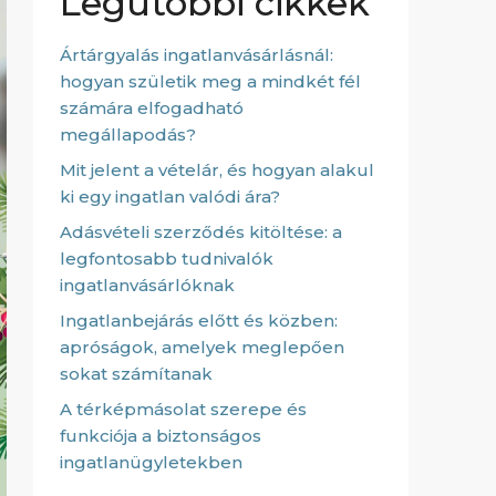
Legutóbbi cikkek
Ártárgyalás ingatlanvásárlásnál:
hogyan születik meg a mindkét fél
számára elfogadható
megállapodás?
Mit jelent a vételár, és hogyan alakul
ki egy ingatlan valódi ára?
Adásvételi szerződés kitöltése: a
legfontosabb tudnivalók
ingatlanvásárlóknak
Ingatlanbejárás előtt és közben:
apróságok, amelyek meglepően
sokat számítanak
A térképmásolat szerepe és
funkciója a biztonságos
ingatlanügyletekben