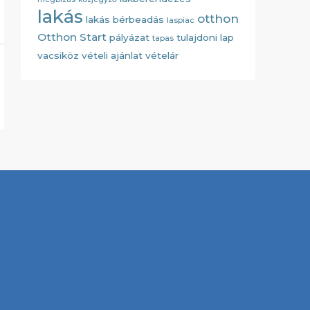
lakás
otthon
lakás bérbeadás
laspiac
Otthon Start
pályázat
tulajdoni lap
tapas
vacsiköz
vételi ajánlat
vételár