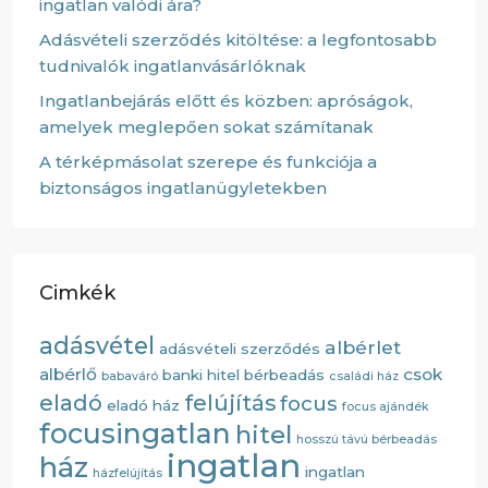
ingatlan valódi ára?
Adásvételi szerződés kitöltése: a legfontosabb
tudnivalók ingatlanvásárlóknak
Ingatlanbejárás előtt és közben: apróságok,
amelyek meglepően sokat számítanak
A térképmásolat szerepe és funkciója a
biztonságos ingatlanügyletekben
Cimkék
adásvétel
albérlet
adásvételi szerződés
albérlő
csok
banki hitel
bérbeadás
babaváró
családi ház
eladó
felújítás
focus
eladó ház
focus ajándék
focusingatlan
hitel
hosszú távú bérbeadás
ingatlan
ház
ingatlan
házfelújítás