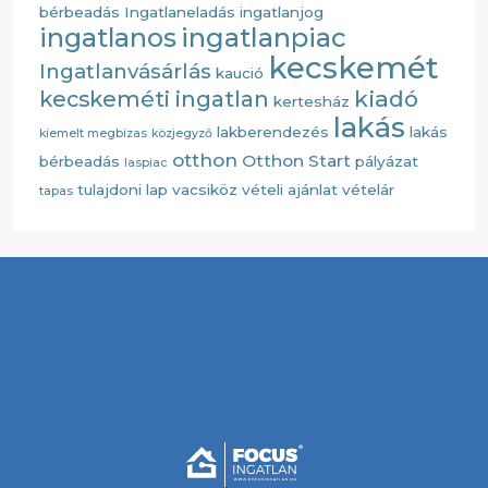
bérbeadás
Ingatlaneladás
ingatlanjog
ingatlanos
ingatlanpiac
kecskemét
Ingatlanvásárlás
kaució
kiadó
kecskeméti ingatlan
kertesház
lakás
lakberendezés
lakás
kiemelt megbizas
közjegyző
otthon
Otthon Start
bérbeadás
pályázat
laspiac
tulajdoni lap
vacsiköz
vételi ajánlat
vételár
tapas