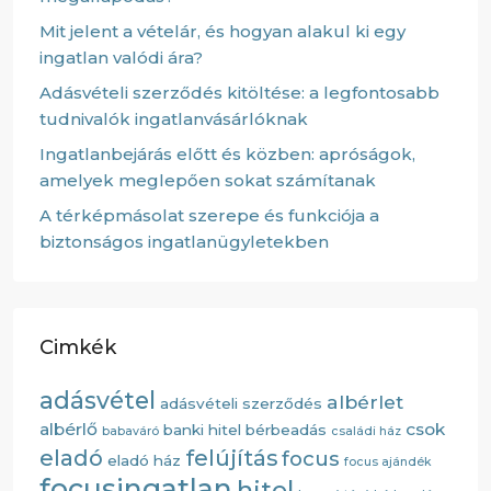
Mit jelent a vételár, és hogyan alakul ki egy
ingatlan valódi ára?
Adásvételi szerződés kitöltése: a legfontosabb
tudnivalók ingatlanvásárlóknak
Ingatlanbejárás előtt és közben: apróságok,
amelyek meglepően sokat számítanak
A térképmásolat szerepe és funkciója a
biztonságos ingatlanügyletekben
Cimkék
adásvétel
albérlet
adásvételi szerződés
albérlő
csok
banki hitel
bérbeadás
babaváró
családi ház
eladó
felújítás
focus
eladó ház
focus ajándék
focusingatlan
hitel