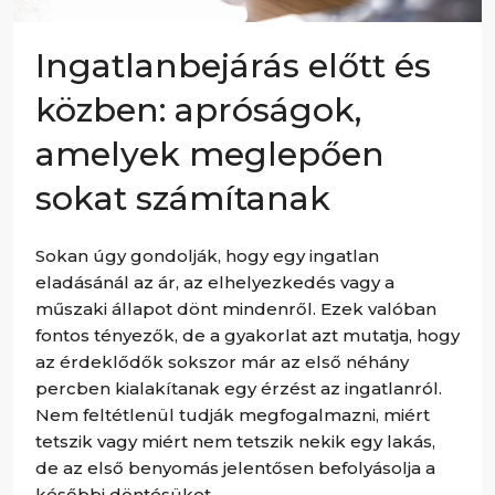
Ingatlanbejárás előtt és
közben: apróságok,
amelyek meglepően
sokat számítanak
Sokan úgy gondolják, hogy egy ingatlan
eladásánál az ár, az elhelyezkedés vagy a
műszaki állapot dönt mindenről. Ezek valóban
fontos tényezők, de a gyakorlat azt mutatja, hogy
az érdeklődők sokszor már az első néhány
percben kialakítanak egy érzést az ingatlanról.
Nem feltétlenül tudják megfogalmazni, miért
tetszik vagy miért nem tetszik nekik egy lakás,
de az első benyomás jelentősen befolyásolja a
későbbi döntésüket.