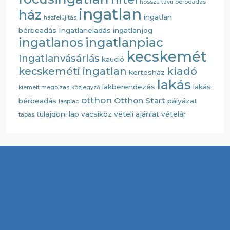
hosszú távú bérbeadás
ingatlan
ház
ingatlan
házfelújítás
bérbeadás
Ingatlaneladás
ingatlanjog
ingatlanos
ingatlanpiac
kecskemét
Ingatlanvásárlás
kaució
kiadó
kecskeméti ingatlan
kertesház
lakás
lakberendezés
lakás
kiemelt megbizas
közjegyző
otthon
Otthon Start
bérbeadás
pályázat
laspiac
tulajdoni lap
vacsiköz
vételi ajánlat
vételár
tapas