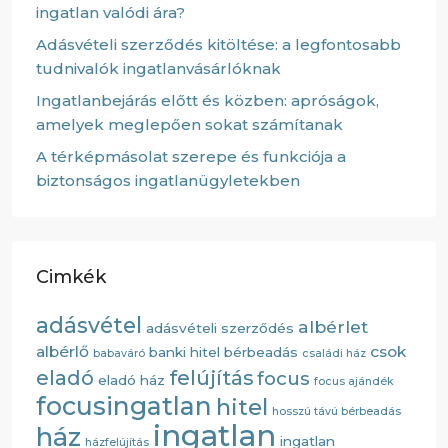
ingatlan valódi ára?
Adásvételi szerződés kitöltése: a legfontosabb
tudnivalók ingatlanvásárlóknak
Ingatlanbejárás előtt és közben: apróságok,
amelyek meglepően sokat számítanak
A térképmásolat szerepe és funkciója a
biztonságos ingatlanügyletekben
Cimkék
adásvétel
albérlet
adásvételi szerződés
albérlő
csok
banki hitel
bérbeadás
babaváró
családi ház
eladó
felújítás
focus
eladó ház
focus ajándék
focusingatlan
hitel
hosszú távú bérbeadás
ingatlan
ház
ingatlan
házfelújítás