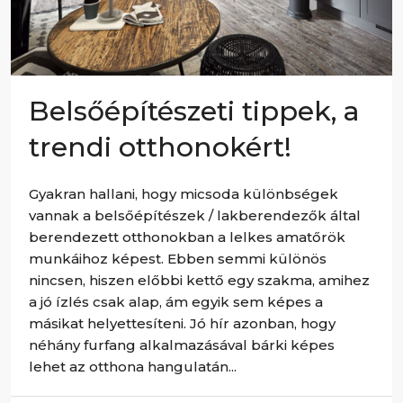
Belsőépítészeti tippek, a
trendi otthonokért!
Gyakran hallani, hogy micsoda különbségek
vannak a belsőépítészek / lakberendezők által
berendezett otthonokban a lelkes amatőrök
munkáihoz képest. Ebben semmi különös
nincsen, hiszen előbbi kettő egy szakma, amihez
a jó ízlés csak alap, ám egyik sem képes a
másikat helyettesíteni. Jó hír azonban, hogy
néhány furfang alkalmazásával bárki képes
lehet az otthona hangulatán...