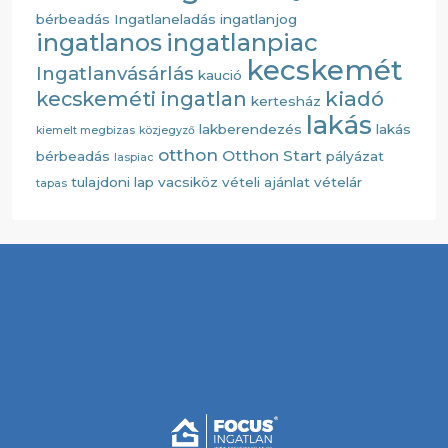
bérbeadás
Ingatlaneladás
ingatlanjog
ingatlanos
ingatlanpiac
kecskemét
Ingatlanvásárlás
kaució
kiadó
kecskeméti ingatlan
kertesház
lakás
lakberendezés
lakás
kiemelt megbizas
közjegyző
otthon
Otthon Start
bérbeadás
pályázat
laspiac
tulajdoni lap
vacsiköz
vételi ajánlat
vételár
tapas