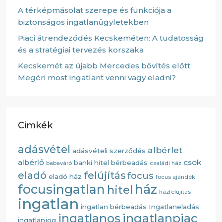
A térképmásolat szerepe és funkciója a
biztonságos ingatlanügyletekben
Piaci átrendeződés Kecskeméten: A tudatosság
és a stratégiai tervezés korszaka
Kecskemét az újabb Mercedes bővítés előtt:
Megéri most ingatlant venni vagy eladni?
Cimkék
adásvétel
albérlet
adásvételi szerződés
albérlő
csok
banki hitel
bérbeadás
babaváró
családi ház
eladó
felújítás
focus
eladó ház
focus ajándék
ház
focusingatlan
hitel
házfelújítás
ingatlan
ingatlan bérbeadás
Ingatlaneladás
ingatlanos
ingatlanpiac
ingatlanjog