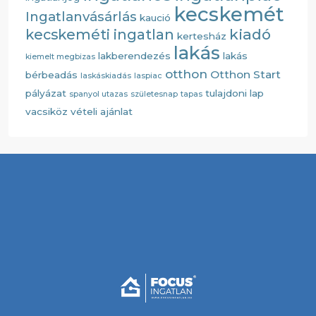
kecskemét
Ingatlanvásárlás
kaució
kiadó
kecskeméti ingatlan
kertesház
lakás
lakberendezés
lakás
kiemelt megbizas
otthon
Otthon Start
bérbeadás
laskáskiadás
laspiac
pályázat
tulajdoni lap
spanyol utazas
születesnap
tapas
vacsiköz
vételi ajánlat