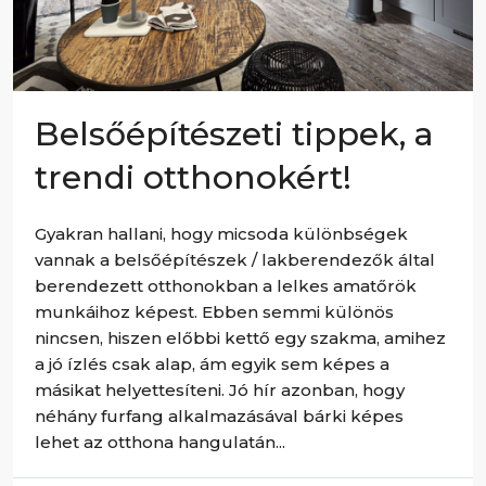
Belsőépítészeti tippek, a
trendi otthonokért!
Gyakran hallani, hogy micsoda különbségek
vannak a belsőépítészek / lakberendezők által
berendezett otthonokban a lelkes amatőrök
munkáihoz képest. Ebben semmi különös
nincsen, hiszen előbbi kettő egy szakma, amihez
a jó ízlés csak alap, ám egyik sem képes a
másikat helyettesíteni. Jó hír azonban, hogy
néhány furfang alkalmazásával bárki képes
lehet az otthona hangulatán...